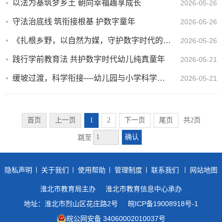
以法为基筑梦乡土 朝向幸福趣享成长
2026-05-26
守法治底线 筑衔接根基 护数字童年
2026-05-26
《扎根乡野，以自然为媒，守护数字时代的童年》
2026-05-26
践行学前教育法 共护数字时代幼儿纯真童年
2026-05-21
缓坡过渡，科学衔接----幼儿园与小学科学衔接的实践探索
2026-05-21
首页
上一页
1
2
下一页
尾页
共2页
确认
跳至
隐私声明
关于我们
使用帮助
管理制度
联系我们
网站地图
淮北市教育局主办
淮北市教育信息中心承办
地址：淮北市烈山区花庄路2号
皖ICP备19008918号-1
皖公网安备 34060002010037号