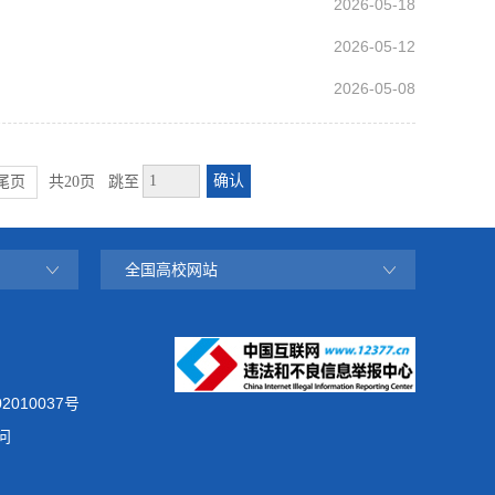
2026-05-18
2026-05-12
2026-05-08
确认
尾页
共20页
跳至
全国高校网站
2010037号
问