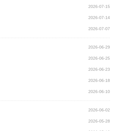
2026-07-15
2026-07-14
2026-07-07
2026-06-29
2026-06-25
2026-06-23
2026-06-18
2026-06-10
2026-06-02
2026-05-28