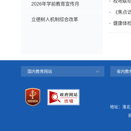
校地联动
2026年学前教育宣传月
《焦点
立德树人机制综合改革
健康体检
国内教育网站
省内教
地址：淮北