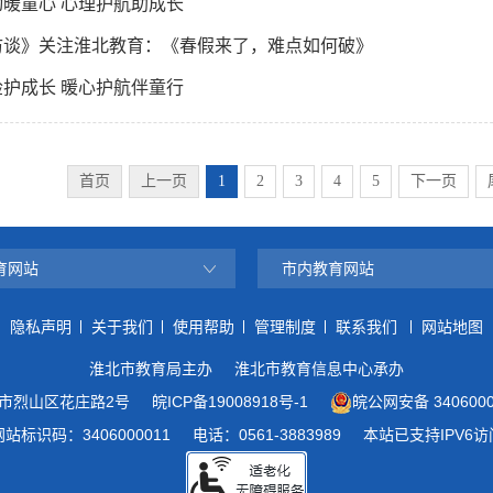
暖童心 心理护航助成长
访谈》关注淮北教育：《春假来了，难点如何破》
护成长 暖心护航伴童行
首页
上一页
1
2
3
4
5
下一页
育网站
市内教育网站
隐私声明
关于我们
使用帮助
管理制度
联系我们
网站地图
淮北市教育局主办
淮北市教育信息中心承办
市烈山区花庄路2号
皖ICP备19008918号-1
皖公网安备 3406000
网站标识码：3406000011
电话：0561-3883989
本站已支持IPV6访