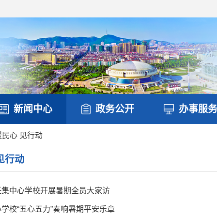
新闻中心
政务公开
办事服
暖民心 见行动
见行动
任集中心学校开展暑期全员大家访
学校“五心五力”奏响暑期平安乐章