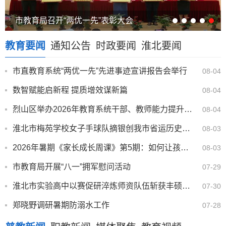
市教育局召开“两优一先”表彰大会
教育要闻
通知公告
时政要闻
淮北要闻
市直教育系统“两优一先”先进事迹宣讲报告会举行
08-04
数智赋能启新程 提质增效谋新篇
08-04
烈山区举办2026年教育系统干部、教师能力提升培训班
08-04
淮北市梅苑学校女子手球队摘银创我市省运历史最佳
08-03
2026年暑期《家长成长周课》第5期：如何让孩子从要我学到我要学
08-03
市教育局开展“八一”拥军慰问活动
07-29
淮北市实验高中以赛促研淬炼师资队伍斩获丰硕成果
07-30
郑晓野调研暑期防溺水工作
07-28