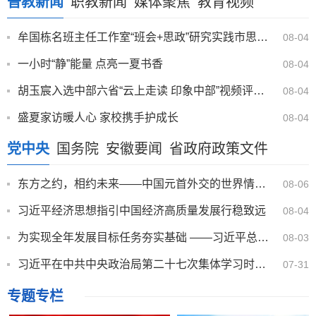
普教新闻
职教新闻
媒体聚焦
教育视频
牟国栋名班主任工作室“班会+思政”研究实践市思政金课赛场
08-04
一小时“静”能量 点亮一夏书香
08-04
胡玉宸入选中部六省“云上走读 印象中部”视频评审并获奖
08-04
盛夏家访暖人心 家校携手护成长
08-04
党中央
国务院
安徽要闻
省政府政策文件
东方之约，相约未来——中国元首外交的世界情怀与大国气派
08-06
习近平经济思想指引中国经济高质量发展行稳致远
08-04
为实现全年发展目标任务夯实基础 ——习近平总书记引领“十五五”开局之年中国经济破浪前行
08-03
习近平在中共中央政治局第二十七次集体学习时强调 强化政治引领 深化创新发展 高质量推进国防和军队现代化
07-31
专题专栏