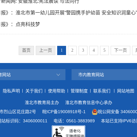
新闻网: 安徽淮北:宪法晨读 与法同行
报》：淮北市第一幼儿园开展“警园携手护幼苗 安全知识润童心
日报》：点亮科技梦
首页
上一页
1
2
3
4
5
下一页
育网站
市内教育网站
隐私声明
关于我们
使用帮助
管理制度
联系我们
网站地图
淮北市教育局主办
淮北市教育信息中心承办
市烈山区花庄路2号
皖ICP备19008918号-1
皖公网安备 3406000
网站标识码：3406000011
电话：0561-3883989
本站已支持IPV6访