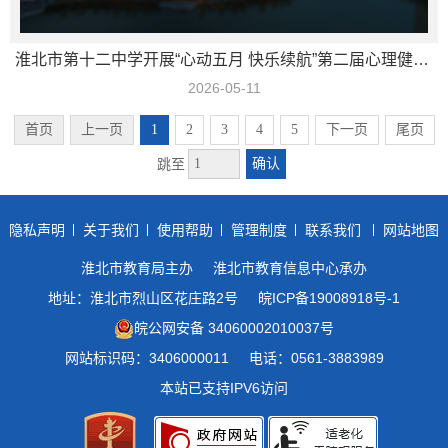
淮北市第十二中学开展“心动五月 快乐续航”第二届心理健康游园会活动
2026-05-11
首页
上一页
1
2
3
4
5
下一页
尾页
确认
跳至
隐私声明
关于我们
使用帮助
管理制度
联系我们
网站地图
淮北市教育局主办
淮北市教育信息中心承办
地址：淮北市烈山区花庄路2号
皖ICP备19008918号-1
皖公网安备 34060002010037号
网站标识码：3406000011
电话：0561-3883989
本站已支持IPV6访问