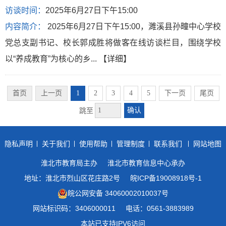
访谈时间：
2025年6月27日下午15:00
内容简介：
2025年6月27日下午15:00，濉溪县孙疃中心学校
党总支副书记、校长郭成胜将做客在线访谈栏目，围绕学校
以“养成教育”为核心的乡...
【详细】
首页
上一页
1
2
3
4
5
下一页
尾页
确认
跳至
隐私声明
关于我们
使用帮助
管理制度
联系我们
网站地图
淮北市教育局主办
淮北市教育信息中心承办
地址：淮北市烈山区花庄路2号
皖ICP备19008918号-1
皖公网安备 34060002010037号
网站标识码：3406000011
电话：0561-3883989
本站已支持IPV6访问