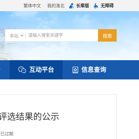
繁体中文
我的淮北
长辈版
无障碍
务
互动平台
信息查询
赛评选结果的公示
：
已过期