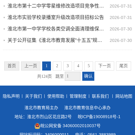
淮北市第十二中学零星维修改造项目竞争性磋商公告
2026-07-31
淮北市实验学校录播室升级改造项目招标公告
2026-07-31
淮北市第一中学学校各类空调全面清理维保服务（二次）成交结果公告
2026-07-30
关于公开征集《淮北市教育发展“十五五”规划（征求意见稿）》意见的公告
2026-07-30
首页
上一页
1
2
3
4
5
下一页
尾页
确认
共124页
跳至
隐私声明
关于我们
使用帮助
管理制度
联系我们
网站地图
淮北市教育局主办
淮北市教育信息中心承办
地址：淮北市烈山区花庄路2号
皖ICP备19008918号-1
皖公网安备 34060002010037号
网站标识码：3406000011
电话：0561-3883989