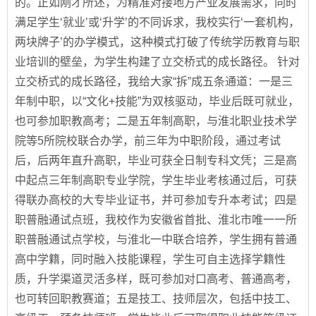
的。正如刚才所述，为精准对接地方产业发展需求，同时
满足学生‘就业’或‘升学’的不同诉求，我校实行‘一套机构，
两块牌子’的办学模式，这种模式打破了传统学历教育与职
业培训的壁垒，为学生构建了立交桥式的成长路径。 针对
立交桥式的成长路径，我给大家“拆”成五条通道：一是三
年制中职，以“文化+技能”为双核驱动，毕业后既可就业，
也可参加职教高考；二是五年制高职，与淮北职业技术学
院等5所院校联合办学，前三年为中职阶段，通过考试
后，后两年直升高职，毕业可获全日制专科文凭；三是高
中起点三年制高职专业学院，学生毕业考核通过后，可获
得联办高校的大专毕业证书，并可参加专升本考试；四是
职普融通试点班，我校作为安徽省首批、淮北市唯一一所
职普融通试点学校，与淮北一中联合培养，学生拥有普通
高中学籍，同时融入技能课程，学生可自主选择学籍性
质，升学渠道灵活多样，既可参加对口高考、普通高考，
也可转回职教赛道；五是技工、技师层次，包括中技工、