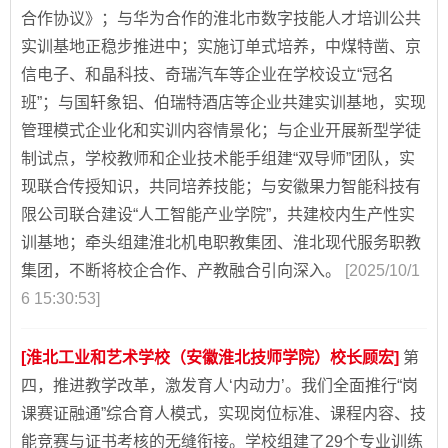
合作协议》；与华为合作的淮北市数字技能人才培训公共
实训基地正稳步推进中；实施订单式培养，中煤特凿、京
信电子、和晶科技、奇瑞汽车等企业在学校设立“冠名
班”；与国轩象铝、伯瑞特酒店等企业共建实训基地，实现
管理模式企业化和实训内容情景化；与企业开展新型学徒
制试点，学校教师和企业技术能手组建“双导师”团队，实
现联合传授知识，共同培养技能；与安徽果力智能科技有
限公司联合建设“人工智能产业学院”，共建校内生产性实
训基地；牵头组建淮北机电职教集团、淮北现代服务职教
集团，不断将校企合作、产教融合引向深入。
[2025/10/1
6 15:30:53]
[淮北工业和艺术学校（安徽淮北技师学院）校长顾宏]
第
四，推进教学改革，激发育人‘内动力’。我们全面推行“岗
课赛证融通”综合育人模式，实现岗位标准、课程内容、技
能竞赛与证书考核的无缝衔接。学校组建了29个专业训练