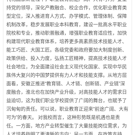
持党的领导，深化产教融合、校企合作，优化职业教育类
型定位，深入推进育人方式、办学模式、管理体制、保障
机制改革，稳步发展职业本科教育，建设一批高水平职业
院校和专业，推动职普融通，增强职业教育适应性，加快
构建现代职业教育体系，培养更多高素质技术技能人才、
能工巧匠、大国工匠。各级党委和政府要加大制度创新、
政策供给、投入力度，弘扬工匠精神，提高技术技能人才
社会地位，为全面建设社会主义现代化国家、实现中华民
族伟大复兴的中国梦提供有力人才和技能支撑。从地方层
面看，安徽正推进“教育链、人才链、创新链、产业链”深
度融合，淮北也在加快产业升级，对高技能人才的需求日
益迫切，这为我们职业学校提供了广阔的舞台，也赋予了
沉甸甸的责任。可以说，职业教育正迎来“前途广阔、大有
可为”的春天。 对我校而言，这种形势既是机遇也是责
任。一方面，地方产业转型催生了大量技能岗位需求，为
人才培养指明了更清晰的方向；另一方面，在政策支持