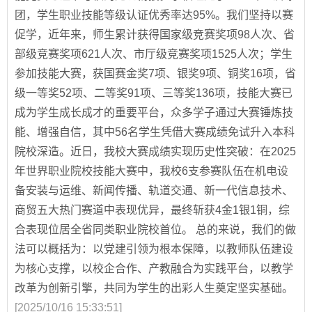
团，学生职业技能等级认证优秀率达95%。我们坚持以赛
促学，近年来，师生累计获得国家级竞赛奖项98人次、省
部级竞赛奖项621人次、市厅级竞赛奖项1525人次；学生
参加技能大赛，获国赛金奖7项、银奖9项、铜奖16项，省
级一等奖52项、二等奖91项、三等奖136项，技能大赛已
成为学生成长成才的重要平台，众多学子通过大赛锤炼技
能、增强自信，其中56名学生凭借大赛成绩免试升入本科
院校深造。近日，我校大赛成绩实现历史性突破：在2025
年世界职业院校技能大赛中，我校6支参赛队伍在机电设
备安装与运维、新闻传播、轨道交通、新一代信息技术、
商贸五大热门赛道中表现优异，最终斩获4金1银1铜，综
合表现位居全省同类职业院校首位。 总的来说，我们的做
法可以概括为：以党建引领为根本保障，以教师队伍建设
为核心支撑，以校企合作、产教融合为实践平台，以教学
改革为创新引擎，共同为学生的出彩人生奠定坚实基础。
[2025/10/16 15:33:51]