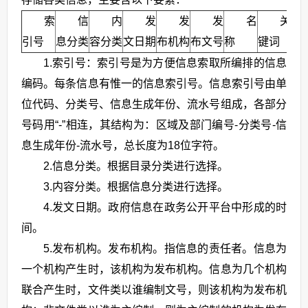
索
信
内
发
发
发
名
关
引号
息分类
容分类
文日期
布机构
布文号
称
键词
止
1.索引号：索引号是为方便信息索取所编排的信息
编码。每条信息有惟一的信息索引号。信息索引号由单
位代码、分类号、信息生成年份、流水号组成，各部分
号码用“-”相连，其结构为：区域及部门编号-分类号-信
息生成年份-流水号，总长度为18位字符。
2.信息分类。根据目录分类进行选择。
3.内容分类。根据信息分类进行选择。
4.发文日期。政府信息在政务公开平台中形成的时
间。
5.发布机构。发布机构。指信息的责任者。信息为
一个机构产生时，该机构为发布机构。信息为几个机构
联合产生时，文件类以谁编制文号，则该机构为发布机