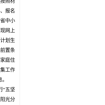
，按照材
料、报名
徽省中小
实现网上
、计划生
名前置条
、家庭住
采集工作
息。
行“五坚
取阳光分