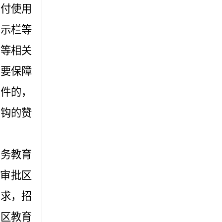
交付使用
公示栏等
话等相关
校要保障
条件的，
挂钩的赞
义务教育
在审批区
需求，招
县区教育