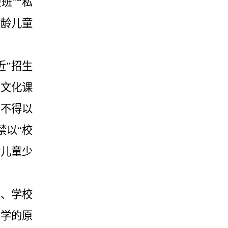
班”
“
私
适龄儿童
近”招生
过文化课
，不得以
禁以
“校
龄儿童少
数、学校
入学的原