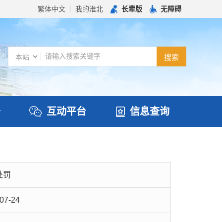
繁体中文
我的淮北
长辈版
无障碍
务
互动平台
信息查询
处罚
07-24