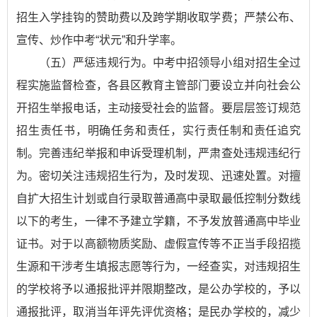
招生入学挂钩的赞助费以及跨学期收取学费；严禁公布、
宣传、炒作中考“状元”和升学率。
（五）严惩违规行为。中考中招领导小组对招生全过
程实施监督检查，各县区教育主管部门要设立并向社会公
开招生举报电话，主动接受社会的监督。要层层签订规范
招生责任书，明确任务和责任，实行责任制和责任追究
制。完善违纪举报和申诉受理机制，严肃查处违规违纪行
为。密切关注违规招生行为，及时发现、迅速处置。对擅
自扩大招生计划或自行录取普通高中录取最低控制分数线
以下的考生，一律不予建立学籍，不予发放普通高中毕业
证书。对于以高额物质奖励、虚假宣传等不正当手段招揽
生源和干涉考生填报志愿等行为，一经查实，对违规招生
的学校将予以通报批评并限期整改，是公办学校的，予以
通报批评，取消当年评先评优资格；是民办学校的，减少