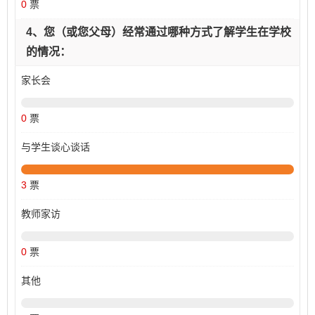
0
票
4、您（或您父母）经常通过哪种方式了解学生在学校
的情况：
家长会
0
票
与学生谈心谈话
3
票
教师家访
0
票
其他