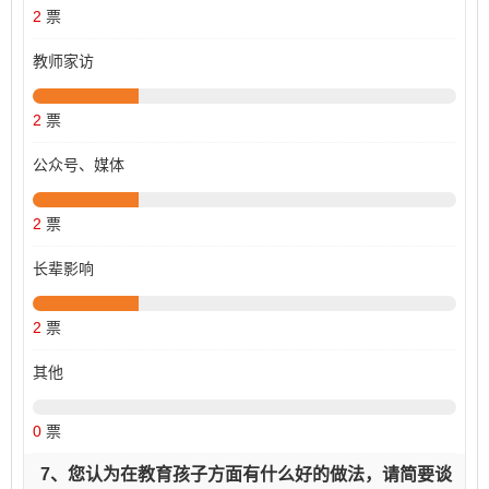
2
票
教师家访
2
票
公众号、媒体
2
票
长辈影响
2
票
其他
0
票
7、您认为在教育孩子方面有什么好的做法，请简要谈