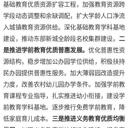
基础教育优质资源扩容工程，加强教育资源跨
学段动态调整和余缺调配，扩大学龄人口净流
入城镇教育资源供给。深化基础教育学科基地
建设，推动东部新城全龄段名校集群建设。
二
是
推进学前教育优质普惠发展。
优化普惠性资
源结构，稳步增加公办园学位供给，积极扶持
民办园提供普惠性服务。加大薄弱园改造提升
力度，改善农村幼儿园办学条件。加强学前教
育课程专业指导，扎实推进幼小衔接，建设学
前教育学科基地。逐步推行免费学前教育，降
低家庭育儿成本。
三是
推进义务教育优质均衡