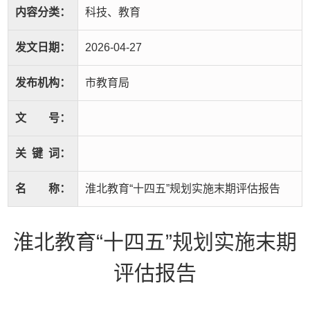
内容分类：
科技、教育
发文日期：
2026-04-27
发布机构：
市教育局
文
号：
关
键
词：
名
称：
淮北教育“十四五”规划实施末期评估报告
淮北教育“十四五”规划实施末期
评估报告