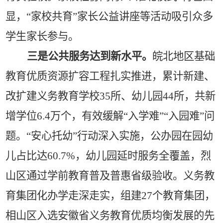
显，
“
家校共育
”
家长公益讲座等活动吸引众多
学生家长参与。
三是公共服务达到新水平。
皖北地区基础
教育优质资源扩容工程扎实推进，累计新建、
改扩建义务教育学校
35
所、幼儿园
44
所，共新
增学位
6.4
万个，有效缓解
“
入学难
”“
入园难
”
问
题。
“
安心托幼
”
行动深入实施，公办园在园幼
儿占比达
60.7
%
，幼儿园延时服务全覆盖，烈
山区通过学前教育普及普惠省级验收。义务教
育集团化办学走深走实，组建
27
个教育集团，
相山区入选安徽省义务教育优质均衡发展的先