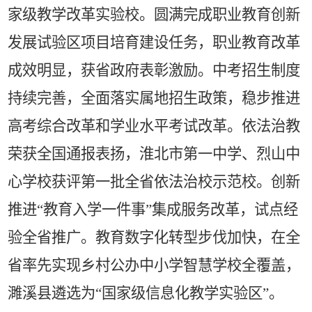
家级教学改革实验校。圆满完成职业教育创新
发展试验区项目培育建设任务，职业教育改革
成效明显，获省政府表彰激励。中考招生制度
持续完善，全面落实属地招生政策，稳步推进
高考综合改革和学业水平考试改革。依法治教
荣获全国通报表扬，淮北市第一中学、烈山中
心学校获评第一批全省依法治校示范校。创新
推进
“
教育入学一件事
”
集成服务改革，试点经
验全省推广。教育数字化转型步伐加快，在全
省率先实现乡村公办中小学智慧学校全覆盖，
濉溪县遴选为
“
国家级信息化教学实验区
”
。