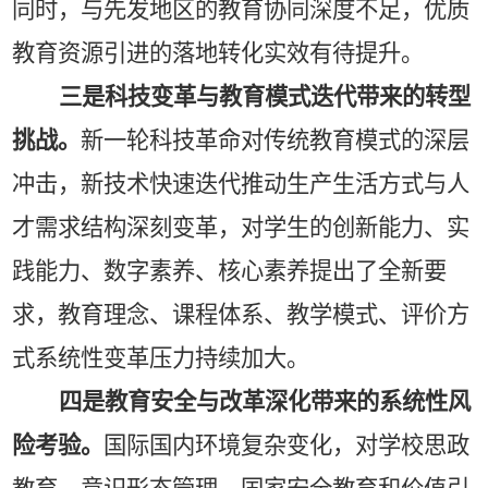
同时，
与先发地区的教育协同深度不足，优质
教育资源引进的落地转化实效有待提升。
三是
科技变革与教育模式迭代带来的转型
挑战
。
新一轮科技革命对传统教育模式的深层
冲击
，
新技术快速迭代推动生产生活方式与人
才需求结构深刻变革，对学生的创新能力、实
践能力、数字素养、核心素养提出了全新要
求
，
教育理念、课程体系、教学模式、评价方
式系统性变革压力持续加大。
四是
教育安全与改革深化带来的系统性风
险考验
。
国际国内环境复杂变化，对学校思政