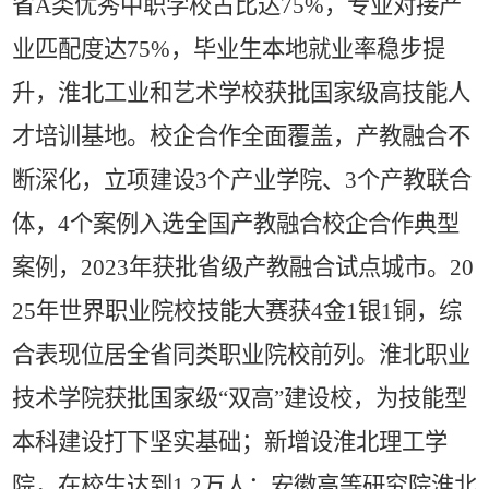
省
A
类优秀中职学校占比达
75%
，专业对接产
业匹配度达
75%
，毕业生本地就业率稳步提
升，淮北工业和艺术学校获批国家级高技能人
才培训基地。校企合作全面覆盖，产教融合不
断深化，立项建设
3
个产业学院、
3
个产教联合
体，
4
个案例入选全国产教融合校企合作典型
案例，
2023
年获批省级产教融合试点城市。
20
25
年世界职业院校技能大赛获
4
金
1
银
1
铜，综
合表现位居全省同类职业院校前列
。淮北职业
技术学院获批国家级
“
双高
”
建设校，为技能型
本科建设打下坚实基础；新增设淮北理工学
院，在校生达到
1.2
万人；安徽高等研究院淮北