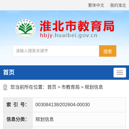
繁体中文
我的淮北
首页
您当前所在位置：
首页
>
市教育局
>
规划信息
索
引
号：
003084138/202604-00030
信息分类：
规划信息