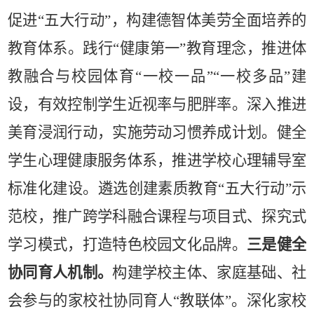
促进
“
五大行动
”
，构建德智体美劳全面培养的
教育体系。践行
“
健康第一
”
教育理念，推进体
教融合与校园体育
“
一校一品
”“
一校多品
”
建
设，有效控制学生近视率与肥胖率。深入推进
美育浸润行动，实施劳动习惯养成计划。健全
学生心理健康服务体系，推进学校心理辅导室
标准化建设。遴选创建素质教育
“
五大行动
”
示
范校，推广跨学科融合课程与项目式、探究式
学习模式，打造特色校园文化品牌。
三是
健全
协同育人机制。
构建学校主体、家庭基础、社
会参与的家校社协同育人
“
教联体
”
。深化家校