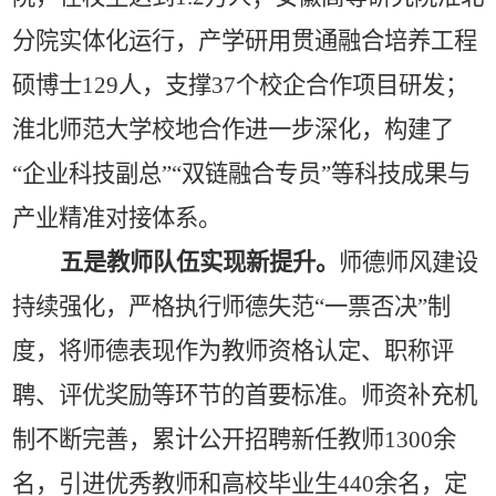
分院实体化运行，产学研用贯通融合培养工程
硕博士
129
人，支撑
37
个校企合作项目研发；
淮北师范大学校地合作进一步深化，构建了
“
企业科技副总
”“
双链融合专员
”
等科技成果与
产业精准对接体系。
五是教师队伍实现新提升。
师德师风建设
持续强化，严格执行师德失范
“
一票否决
”
制
度，将师德表现作为教师资格认定、职称评
聘、评优奖励等环节的首要标准。师资补充机
制不断完善，累计公开招聘新任教师
1300
余
名，引进优秀教师和高校毕业生
440
余名，定