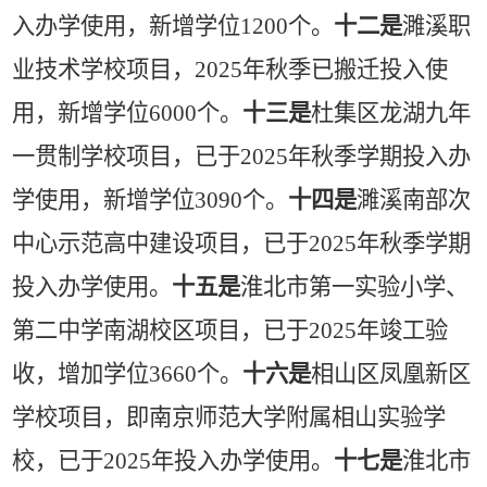
入办学使用，新增学位
1200
个
。
十
二
是
濉溪职
业技术学校项目，
2025
年
秋季已搬迁
投入使
用，新增学位
6000
个
。
十三
是
杜集区龙湖九年
一贯制学校项目，已于
2025
年秋季学期投入办
学使用，新增学位
3090
个
。
十
四
是
濉溪南部次
中心示范高中建设项目，
已于
2025
年秋季学期
投入
办学
使用
。
十
五
是
淮北市第一实验小学、
第二中学南湖校区项目，
已于
2025
年竣工验
收，增加学位
3660
个
。
十
六
是
相山区凤凰新区
学校项目，
即南京师范大学附属相山实验学
校，已于
2025
年投入
办学
使用。
十七是
淮北市