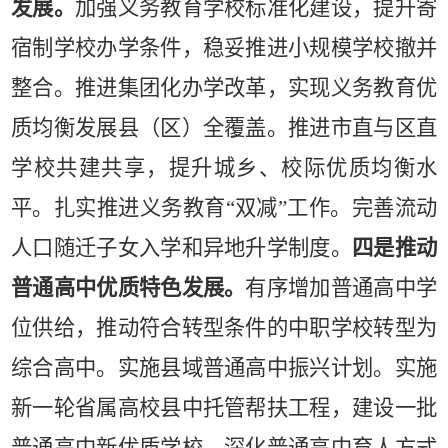
发展。
加强义务教育学校标准化建设，提升寄
宿制学校办学条件，稳妥推进小规模学校撤并
整合。推进集团化办学改革，实现义务教育优
质均衡发展县（区）全覆盖。推进市直与区直
学校共建共享，提升城乡、校际优质均衡水
平。扎实推进义务教育
“
双减
”
工作。完善流动
人口随迁子女入学和异地升学制度。
四
是
推动
普通高中优质特色发展。
有序增加普通高中学
位供给，推动符合转型条件的中职学校转型为
综合高中。实施县域普通高中振兴计划。实施
新一轮省属高校县中托管帮扶工程，建设一批