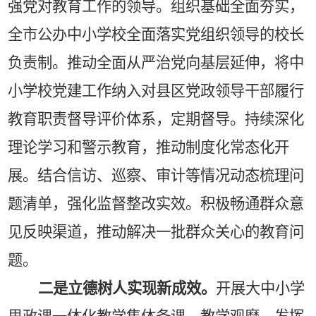
强党对教育工作的领导。组织基础全面夯实，
全市公办中小学校全面落实党组织领导的校长
负责制。推动全面从严治党向基层延伸，将中
小学校党建工作纳入对县区党政领导干部履行
教育职责督导评价体系，定期督导。持续深化
理论学习和警示教育，推动制度化常态化开
展。结合信访、巡察、审计等情况动态梳理问
题清单，强化监督整改实效。积极畅通群众意
见反映渠道，推动解决一批群众关心的教育问
题。
二是立德树人实现新成效。
开展大中小学