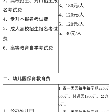
3
、高校招生、对口招生报
3
、
180
元
/
人
名考试费
4
、
120
元
/
人
4
、专升本报名考试费
5
、
120
元
/
人
5
、
成人高校招生报名考试
6
、
30
元
/
人
费
6
、高等教育自学考试费
二、幼儿园保育教育费
1.
省一类园每生每学期
2250
元
650
元、普通园
1300
元、公办
0
元。
1、
公办幼儿园