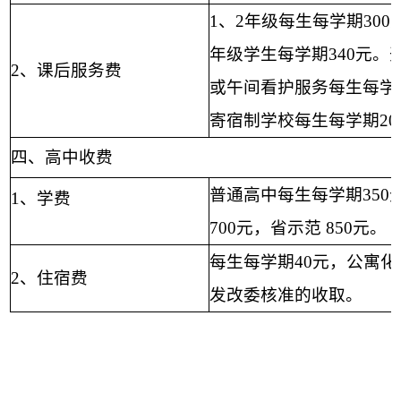
1
、
2
年级每生每学期
300
年级学生每学期
340
元。
2
、课后服务费
或午间看护服务每生每学
寄宿制学校每生每学期
20
四、高中收费
普通高中每生每学期
350
1、
学费
700
元，省示范
850
元。
每生每学期
40
元，公寓化
2
、住宿费
发改委核准的收取。