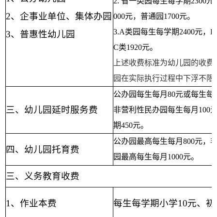
2.
省一类园每生每学期
2300
元
2、
企事业单位、集体办园
000
元，普通园
1700
元。
3.A
类园每生每学期
2400
元，
B
3、
普惠性幼儿园
C
类
1920
元。
上述收费标准为幼儿园的收费
园在实际执行过程中下浮不限
公办园每生每月
80
元或每生每
三、幼儿园延时服务费
非营利性民办园每生每月
100
期
450
元。
公办园最高每生每月
800
元，
四、幼儿园托育费
园最高每生每月
1000
元。
三、义务教育收费
1
、作业本费
每生每学期小学
10
元、初