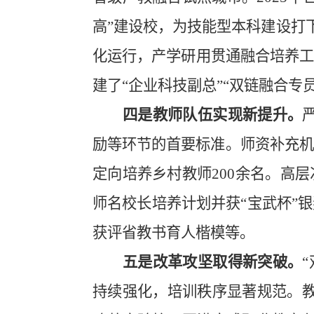
高”建设
校，为技能型本科建设打
化运行，产学研用贯通融合培养
建
了
“
企业科技副总
”“双链融合专员
四是教师队伍实现新提升。
励等环节的首要标准。师资补充机
定向培养乡村教师
200
余名。高层
师名校长培养计划
并获
“宝武杯”
获评省教书育人楷模等。
五是改革攻坚取得新突破
。
持续强化，培训秩序显著规范。