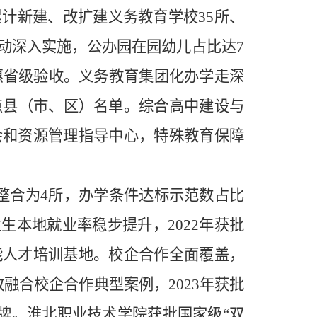
累计新建、改扩建义务教育学校
35
所、
行动深入实施，公办园
在园幼儿占比达
7
惠省级验收。义务教育集团化办学走深
点县（市、区）名单。综合高中建设与
会和资源管理指导中心，特殊教育保障
。
整合为
4
所，办学条件达标示范数占比
业生本地就业率稳步提升，
2022
年获批
能人才培训基地。校企合作全面覆盖，
教融合校企合作典型案例，
2023
年获批
牌。淮北职业技术学院获批国
家级
“双