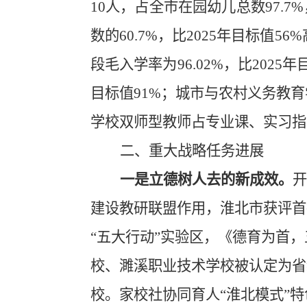
10
人，占全市在园幼儿总数
97.7%
数的
60.7%
，比
2025
年目标值
56%
段毛入学率为
96.02%
，比
2025
年
目标值
91%
；城市与农村义务教育
学校双师型教师占专业课、实习指
二、
重大战略任务进展
一是立德树人去的新成效。
开
建设教研联盟作用，淮北市获评首
“五大行动”实
验区，《德育为首，
校、濉溪职业技术学校被认
定为省
校。
家校社协同育
人
“淮北模式”