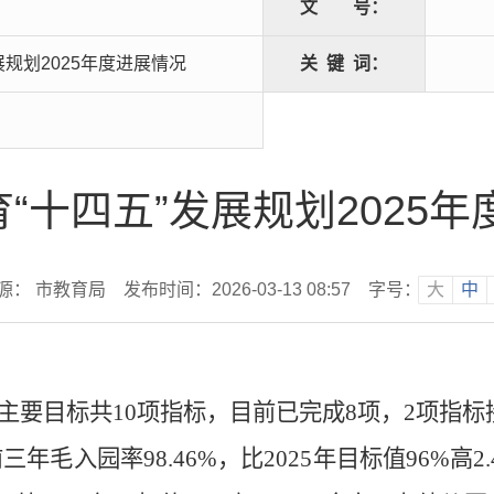
文
号：
展规划2025年度进展情况
关
键
词：
“十四五”发展规划2025
源： 市教育局
发布时间：2026-03-13 08:57
字号：
大
中
主要目标共
10
项指标，目前已完成
8
项，
2
项指标
前三年毛入园率
98.46%
，比
2025
年目标值
96%
高
2