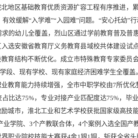
皖北地区基础教育优质资源扩容工程有序推进，
，有效缓
解
“入学难”“入园难”问题。“安心托幼”
需求的幼儿全覆盖，烈山区通过学前教育普及普
区入选安徽省教育厅义务教育县域校共体建设试
段教育结构不断优化。成立市特殊教育专家委员
学段、现有学校、现有家庭经济困难学生全覆盖
职业教育能力持续增强，全市中职学校由
7
所优化
校占比达
75%
，专业对接产业匹配度达
75%
，毕
激励城市，淮北工业和艺术学校获批国家级高技
产业学院、
3
个产教联合体，
4
个案例入选全国产
世界职业院校技能大赛获
4
金
1
银
1
铜，斩获全省头