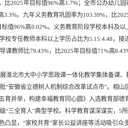
，比
2025
年目标值
96%
高
1.7%
；全市公办幼儿园
高
3.3%
。九年义务教育巩固率为
103.39%
，比
202
目标值
96%
高
0.02%
。义务教育阶段学校本科及以
学校专任教师本科以上学历占比为
5.15:4.48
，接
导课教师比
79.43%
，比
2025
年目标值
71%
高
8.43
展淮北市大中小学思政课一体化教学集体备课、
批
“安徽省立德树人机制综合改革试点市”。相山
五育并举，构建幸福教育同心圆》入选教育部德
级
“三全育人”典型学校。
科学教育谋深谋
实，
5
所
特色凸显，“家校共育”家长公益讲座等活
动吸引众