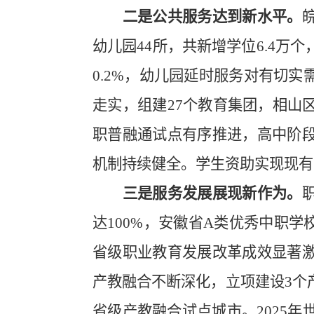
二是公共服务达到新水平。
幼儿园
44
所，共新增学位
6.4
万个
0.2%
，幼儿园延时服务对有切实
走实，组建
27
个教育集团，相山
职普融通试点有序推进，高中阶
机制持续健全。学生资助实现现有
三是服务发展展现新作为。
达
100%
，安徽省
A
类优秀中职学
省级职业教育发展改革成效显著
产教融合不断深化，立项建设
3
个
省级产教融合试点城市。
2025
年