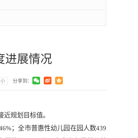
年度进展情况
小
分享到：
接近规划目标值。
.46%
；全市普惠性幼儿园在园人数
439