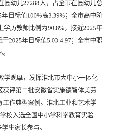
在园幼儿
27288
人，占全市在园幼儿总
5
年目标值
100%
高
3.39%
；全市高中阶
上学历教师比例为
90.8%
，接近
2025
年
近于
2025
年目标值
5.03:4.97
；全市中职
%
。
教学观摩，发挥淮北市大中小一体化
区获评第二批安徽省实施德智体美
劳
育工作典型案例。淮北工业和艺术学
学校入选全国中小学科学教育实验
多学生家长参与。