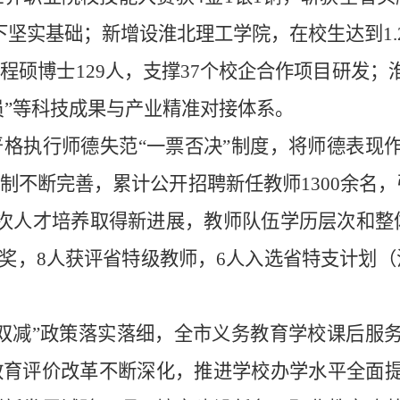
下坚实基础；新增设淮北理工学院，在校生达到
1.
工程硕博士
129
人，支撑
37
个校企合作项目研发；
”
等
科技成果与产业精
准对接体系。
严格执行师德失
范
“一票否决”制度，将师德表现
制不断完善，累计公开招聘新任教师
1300
余名，
次人才培养取得新进展，教师队伍学历层次和整
银奖
，
8
人获评省特级教师，
6
人入选省特支计划（
“双减”政
策落实落细，全市义务教育学校课后服
教育评价改革不断深化，推进学校办学水平全面