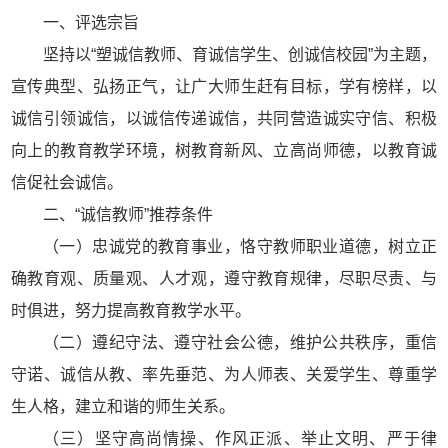
一、评选宗旨
坚持以“塑诚信教师、育诚信学生、创诚信校园”为主题，
宣传典型、弘扬正气，让广大师生赶有目标，学有榜样，以
诚信引领诚信，以诚信传递诚信，共同营造诚实守信、积极
向上的教育教学环境，树教育新风、立高尚师德，以教育诚
信促社会诚信。
二、“诚信教师”推荐条件
（一）忠诚党的教育事业，恪守教师职业道德，树立正
确教育观、质量观、人才观，遵守教育规律，尽职尽责、与
时俱进，努力提高教育教学水平。
（二）遵纪守法、遵守社会公德，维护公共秩序，重信
守诺、诚信从教、率先垂范、为人师表、关爱学生、尊重学
生人格，建立和谐的师生关系。
（三）坚守高尚情操、作风正派、举止文明、严于律