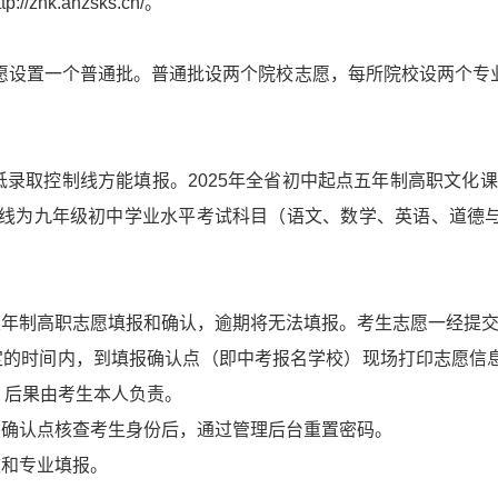
hk.ahzsks.cn/。
志愿设置一个普通批。普通批设两个院校志愿，每所院校设两个
录取控制线方能填报。2025年全省初中起点五年制高职文化课最
控制线为九年级初中学业水平考试科目（语文、数学、英语、道
五年制高职志愿填报和确认，逾期将无法填报。考生志愿一经提
规定的时间内，到填报确认点（即中考报名学校）现场打印志愿信
，后果由考生本人负责。
报确认点核查考生身份后，通过管理后台重置密码。
校和专业填报。