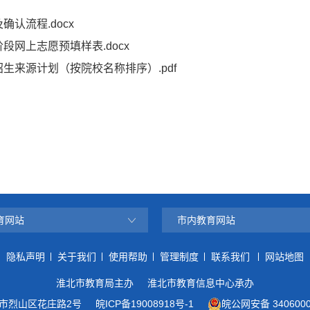
认流程.docx
段网上志愿预填样表.docx
生来源计划（按院校名称排序）.pdf
育网站
市内教育网站
隐私声明
关于我们
使用帮助
管理制度
联系我们
网站地图
淮北市教育局主办
淮北市教育信息中心承办
市烈山区花庄路2号
皖ICP备19008918号-1
皖公网安备 3406000