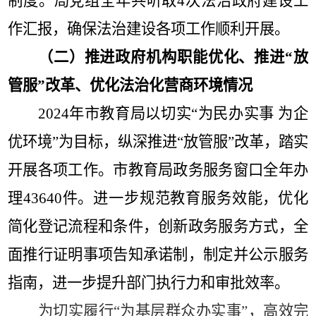
制度。局党组全年共听取
4
次法治政府建设工
作汇报，确保法治建设各项工作顺利开展。
（二）推进政府机构职能优化、推进
“
放
管服
”
改革、优化法治化营商环境情况
2024
年市教育局以切实
“
为民办实事 为企
优环境
”
为目标，纵深推进
“
放管服
”
改革，踏实
开展各项工作。市教育局政务服务窗口全年办
理
43640
件。进一步规范教育服务效能，优化
简化登记流程和条件，创新政务服务方式，全
面推行证明事项告知承诺制，制定并公示服务
指南，进一步提升部门执行力和审批效率。
为切实履行
“
为基层群众办实事
”
，高效完