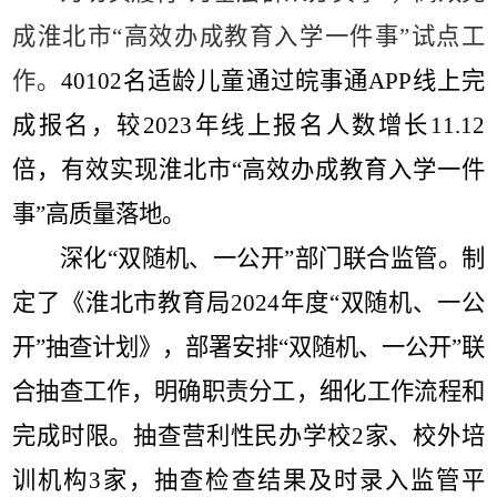
成淮北市
“
高效办成教育入学一件事
”
试点工
作。
40102
名适龄儿童通过皖事通
APP
线上完
成报名，较
2023
年线上报名人数增长
11.12
倍，有效实现淮北市
“
高效办成教育入学一件
事
”
高质量落地。
深化
“
双随机、一公开
”
部门联合监管。制
定了《淮北市教育局
2024
年度
“
双随机、一公
开
”
抽查计划》，部署安排
“
双随机、一公开
”
联
合抽查工作，明确职责分工，细化工作流程和
完成时限。抽查营利性民办学校
2
家、校外培
训机构
3
家，抽查检查结果及时录入监管平