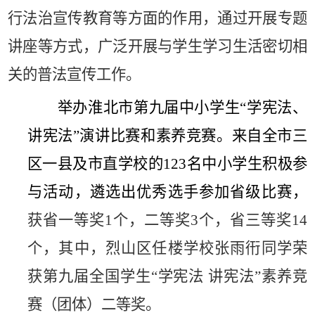
行法治宣传教育等方面的作用，通过开展专题
讲座等方式，广泛开展与学生学习生活密切相
关的普法宣传工作。
举办淮北市第九届中小学生
“
学宪法、
讲宪法
”
演讲比赛和素养竞赛。来自全市三
区一县及市直学校的
123
名中小学生积极参
与活动，遴选出优秀选手参加省级比赛，
获省一等奖
1
个，二等奖
3
个，省三等奖
14
个，其中，烈山区任楼学校张雨衎同学荣
获
第九届全国学生
“
学宪法 讲宪法
”
素养竞
赛（团体）二等奖。