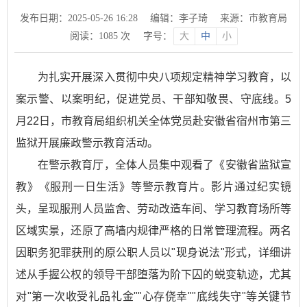
发布日期：2025-05-26 16:28
编辑：李子琦
来源：市教育局
阅读：
1085
次
字号：
大
中
小
为扎实开展深入贯彻中央八项规定精神学习教育，以
案示警、以案明纪，促进党员、干部知敬畏、守底线。5
月22日，市教育局组织机关全体党员赴安徽省宿州市第三
监狱开展廉政警示教育活动。
在警示教育厅，全体人员集中观看了《安徽省监狱宣
教》《服刑一日生活》等警示教育片。影片通过纪实镜
头，呈现服刑人员监舍、劳动改造车间、学习教育场所等
区域实景，还原了高墙内规律严格的日常管理流程。两名
因职务犯罪获刑的原公职人员以"现身说法"形式，详细讲
述从手握公权的领导干部堕落为阶下囚的蜕变轨迹，尤其
对"第一次收受礼品礼金""心存侥幸""底线失守"等关键节