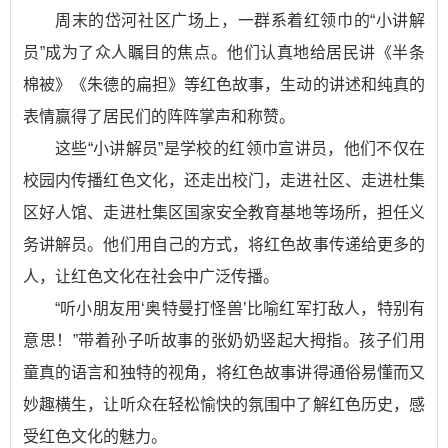
周末的岱河社区广场上，一群系着红领巾的“小讲解
员”成为了众人瞩目的焦点。他们认真地给居民讲《半条
棉被》《朱德的扁担》等红色故事，生动的讲述和纯真的
表情赢得了居民们的阵阵掌声和称赞。
这些“小讲解员”是学校的红领巾宣讲员，他们不仅在
校园内传播红色文化，还走出校门，走进社区、走进杜集
区好人馆、走进杜集区国家安全教育基地等场所，担任义
务讲解员。他们用自己的方式，将红色故事传递给更多的
人，让红色文化在社会中广泛传播。
“听小朋友用‘奥特曼打怪兽’比喻红军打敌人，特别有
意思！”带着孙子听故事的张奶奶竖起大拇指。孩子们用
童真的语言和独特的视角，将红色故事讲得通俗易懂而又
妙趣横生，让听众在轻松愉快的氛围中了解红色历史，感
受红色文化的魅力。