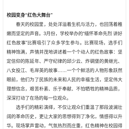
校园变身“红色大舞台”
春天的校园里，处处洋溢着生机与活力，也回荡着稚
嫩而坚定的声音。3月份，学校举办的“缅怀革命先烈 讲好
红色故事”比赛吸引了众多学生参与。比赛现场，选手们
精神饱满，声情并茂地讲述着一个个动人的红色故事：坚
定信仰的陈延年、严守纪律的邱少云、炸碉堡的黄继光、
八女投江、毛岸英的故事……一个个鲜活的人物形象跃然
眼前，他们为了民族的未来和人民的幸福生活，坚定伟大
理想信念，艰苦朴素、乐于奉献、不怕牺牲的精神品质，
深深打动了在场的每一位观众。
选手们的精彩演绎，不仅让观众们重温了那段波澜壮
阔的革命历史，更让大家的思想得到了净化，情感得以升
华。现场掌声雷动，气氛热烈而庄重，红色精神在校园得