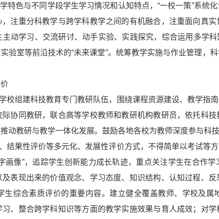
办学特色与不同学段学生学习情况和认知特点，“一校一策”系统
心，注重分科教学与跨学科教学之间的有机融合，注重面向真实
生主动学习、交流研讨、动手实验、实践探究，综合运用多学科知
虚拟实验室等前沿技术的“未来课堂”。统筹教学实施与作业管理，
评价
和学校组建科技教育专门教研队伍，围绕课程资源建设、教学指
校际协同教研，联合高等学校教师和教研机构教研员，依托科技
，推动教研与教学一体化发展。鼓励各地各校为教师深度参与科
价、结果性评价等多元化、发展性评价方式，不得简单以考试等
数字画像”，追踪学生创新能力成长轨迹，重点关注学生在合作学
以及表现出来的价值观念、学习态度、知识结构、认知过程、反
学生综合素质评价的重要内容。建立健全覆盖教师、学校及属
学习、整合跨学科知识等方面的教学实施效果与育人成效；对学