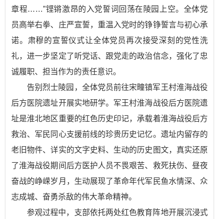
章程……”铿锵激昂的入党誓词回荡在陵园上空。全体党
员高举右拳、庄严宣誓，重温入党时的铮铮誓言与初心承
诺。肃穆的宣誓仪式让全体党员再次接受深刻的党性洗
礼，进一步坚定了听党话、跟党走的政治信念，强化了忠
诚履职、担当作为的责任意识。
告别烈士陵园，全体党员前往宋疃镇军王村淮海战役
后方医院遗址开展实地研学。军王村淮海战役后方医院遗
址是淮北地区重要的红色历史印记，承载着淮海战役后方
救治、军民同心支援前线的珍贵历史记忆。遗址内留存的
老旧物件、详实的文字史料、生动的历史图文，真实还原
了淮海战役期间后方医护人员不畏艰苦、救死扶伤、昼夜
奋战的峥嵘岁月，生动展现了革命年代军民鱼水情深、众
志成城、奋勇杀敌的伟大革命精神。
参观过程中，支部依托两处红色教育阵地开展沉浸式