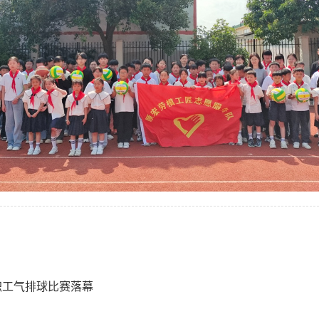
职工气排球比赛落幕