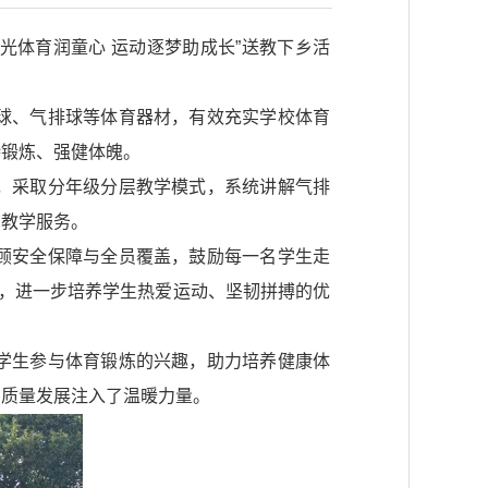
光体育润童心 运动逐梦助成长”送教下乡活
球、气排球等体育器材，有效充实学校体育
持锻炼、强健体魄。
，采取分年级分层教学模式，系统讲解气排
育教学服务。
顾安全保障与全员覆盖，鼓励每一名学生走
”，进一步培养学生热爱运动、坚韧拼搏的优
学生参与体育锻炼的兴趣，助力培养健康体
高质量发展注入了温暖力量。