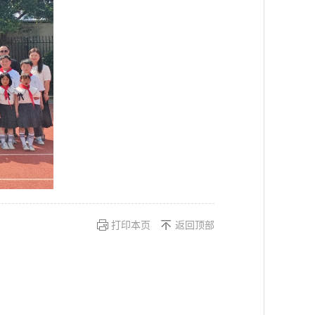
打印本页
返回顶部