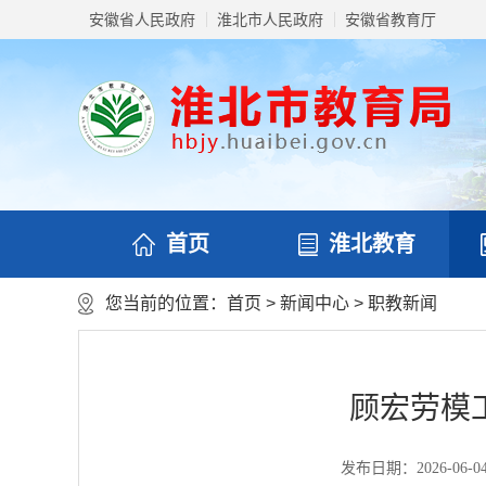
安徽省人民政府
淮北市人民政府
安徽省教育厅
首页
淮北教育
您当前的位置：
首页
>
新闻中心
>
职教新闻
顾宏劳模
发布日期：2026-06-04 