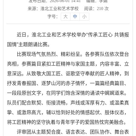
发布日期：2026-06-01 14:41
编辑：李娟
来源：淮北工业和艺术学校
阅读：
210
次
字号：
大
中
小
近日，淮北工业和艺术学校举办“传承工匠心 共铸报
国情”主题朗诵比赛。
比赛现场气氛热烈、精彩纷呈。各参赛队伍依次登台
亮相，参赛篇目紧扣工匠精神与家国主题，内容丰富、立
意深远。从致敬大国工匠、讴歌坚守奉献的匠人精神，到
抒发青春报国、逐梦山河的赤子情怀，一篇篇经典篇目、
一段段原创文字，在同学们饱含深情的诵读中娓娓道来。
队员们配合默契、衔接流畅，声线或浑厚有力、或温柔真
挚、或激昂高亢，辅以恰到好处的情感起伏、肢体仪态，
将工匠精神的坚守执着与青年学子的爱国热忱完美融合。
评审团从主题契合度、语言表达、团队协作、舞台表