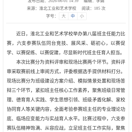
发布日期：2026-06-01 14:39
编辑：李娟
来源：淮北工业和艺术学校
阅读：
185
次
字号：
大
中
小
近日，淮北工业和艺术学校举办第八届班主任能力比
赛，六支参赛队伍同台竞技、展风采、砺初心，以赛促
学、以赛促练、以赛促建，尽显新时代班主任育人担当。
本次比赛分为资料评审和现场比赛两个环节。资料评
审采取赛前线上审阅方式，评委根据选手提供材料打分。
现场比赛分为班级建设方案介绍、模拟情景处置和现场答
辩三个环节，紧扣班主任核心工作素养，聚焦班级日常管
理、德育育人实践、学生思想引领、班级矛盾化解、家校
协同育人等关键内容，全面考验参赛班主任的专业理论功
底、临场应变能力与实战育人水平。比赛过程中，六支参
赛队伍精神饱满、从容应战，立足班主任工作实际，聚焦