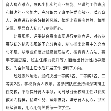
育人痛点难点，展现出扎实的专业技能、严谨的工作态度
和精湛的业务能力，充分彰显了班主任爱岗敬业、潜心育
人、锐意进取的良好精神风貌，整场比赛秩序井然、氛围
浓厚，尽显育人初心与专业匠心。
比赛现场，评委结合赛事表现进行专业点评，对各参
赛队伍的精彩表现给予充分肯定，精准指出比赛中的亮点
与不足，从专业角度对班级管理技巧、德育育人方法、赛
事答题思路、班主任能力提升等方面给出针对性指导建
议，为全体班主任今后开展工作指明了方向。
经过激烈角逐，最终决出一等奖1名、二等奖1名、三
等奖2名，学校负责人表示，各参赛队伍要持续深耕班主
任岗位，不断提升育人本领，同时号召全校班主任以获奖
教师为榜样，精进业务、锤炼技能，坚守育人初心，抓实
班级管理，用心用情关爱每一位学生。