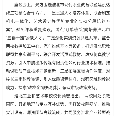
座谈会上，双方围绕淮北市现代职业教育联盟建设达
成三项核心合作方向，一是贯通人才培养体系，联合制定
机电一体化、艺术设计等优势专业的“3+2分段培养方
案”，避免课程重复建设，试点“订单班”定向培养淮北市
“五群十链”紧缺人才，二是深化实训资源共建共享，整合
两校数控加工中心、汽车维修基地等设备，打造淮北职教
联盟共享实训平台，联合开发活页式教材、虚拟仿真教学
资源，引入中航出版传媒有限责任公司行业技术标准，推
动课程与产业技术同步更新，三是拓展区域协作深度，对
接长三角职教资源，引入优质课程标准，增强区域职教影
响力，探索“政校企”联席机制，争取市级政策支持。
淮北工业和艺术学校校长顾宏指出，“两校同处职教
园区，具备地理与专业互补优势，需打破校际壁垒，推动
实训设备、师资团队高效流转，共同服务淮北产业转型战