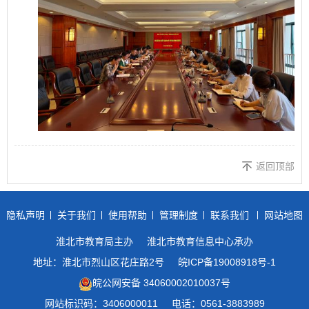
返回顶部
隐私声明
关于我们
使用帮助
管理制度
联系我们
网站地图
淮北市教育局主办
淮北市教育信息中心承办
地址：淮北市烈山区花庄路2号
皖ICP备19008918号-1
皖公网安备 34060002010037号
网站标识码：3406000011
电话：0561-3883989