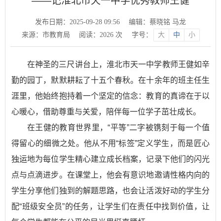
——记淮北市天一中学优秀教师王健
发布日期：2025-09-28 09:56
编辑：蔡晓铭 马龙
来源：市教育局
阅读：
2026
次
字号：
大
中
小
在神圣的三尺讲台上，淮北市天一中学教师王健如辛
勤的园丁，默默耕耘了十五个春秋。在十余年的班主任生
涯里，他始终抱持着一个坚定的信念：教育的真谛在于以
心暖心，借助尊重与关爱，陪伴每一位学子茁壮成长。
在王健的教育世界里，“平等”二字被镌刻于每一个值
得留心的细微之处。他从不用“标签”定义学生，而是匠心
独运地为每位学生精心建立成长档案，记录下他们的闪光
点与点滴进步。在课堂上，他会有意识地邀请性格内向的
学生分享他们独到的解题思路，也会让活泼好动的学生分
配“班级安全员”的任务，让学生们在责任中找到价值，让