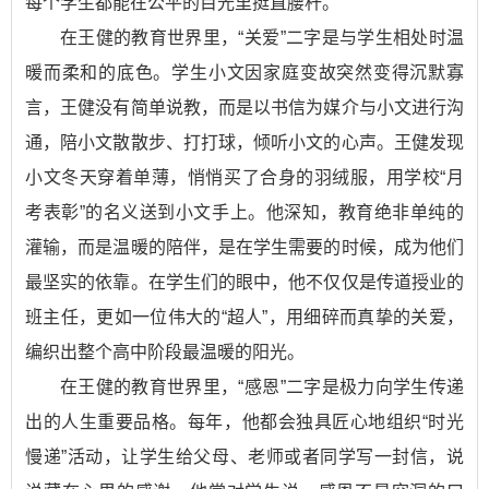
每个学生都能在公平的目光里挺直腰杆。
在王健的教育世界里，“关爱”二字是与学生相处时温
暖而柔和的底色。学生小文因家庭变故突然变得沉默寡
言，王健没有简单说教，而是以书信为媒介与小文进行沟
通，陪小文散散步、打打球，倾听小文的心声。王健发现
小文冬天穿着单薄，悄悄买了合身的羽绒服，用学校“月
考表彰”的名义送到小文手上。他深知，教育绝非单纯的
灌输，而是温暖的陪伴，是在学生需要的时候，成为他们
最坚实的依靠。在学生们的眼中，他不仅仅是传道授业的
班主任，更如一位伟大的“超人”，用细碎而真挚的关爱，
编织出整个高中阶段最温暖的阳光。
在王健的教育世界里，“感恩”二字是极力向学生传递
出的人生重要品格。每年，他都会独具匠心地组织“时光
慢递”活动，让学生给父母、老师或者同学写一封信，说