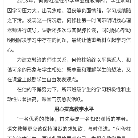
2013年，何修柱担任小学毕业班教师时，学生明明
因学习压力大，出现焦虑、沮丧等负面情绪，学习成绩随
之下滑。发现这一情况后，何修柱第一时间带明明找心理
老师进行疏导，课后还多次与其促膝长谈，同时耐心帮助
明明解决学习中存在的问题，最终让他重新树立起学习信
心。
为建立融洽的师生关系，何修柱始终以平易近人、和
蔼可亲的形象与学生相处：既尊重和理解学生的想法，又
在课堂上鼓励学生自由发表观点。
在他的不懈努力下，所带班级学生的学习积极性和主
动性显著提高，课堂气氛愈发活跃。
用心提高教学水平
“一名优秀的教师，首先要是一名知识渊博的学者。
语文教师更应该保持强烈的求知欲，与时俱进。” 何修柱