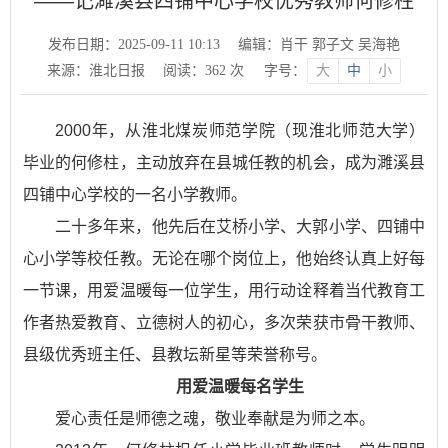
——记濉溪县四铺中心学校优秀教师何修柱
发布日期：2025-09-11 10:13
编辑：肖干 郭子文 吴海艳
来源：淮北日报
阅读：
362
次
字号：
大
中
小
2000年，从淮北煤炭师范学院（现淮北师范大学）
毕业的何修柱，主动放弃在县城任教的机会，成为濉溪县
四铺中心学校的一名小学教师。
二十多年来，他先后在艾桥小学、大郭小学、四铺中
心小学等校任教。无论在哪个岗位上，他始终认真上好每
一节课，用爱温暖每一位学生，用行动诠释着当代教育工
作者热爱教育、立德树人的初心，多次荣获市骨干教师、
县级优秀班主任、县教坛新星等荣誉称号。
用爱温暖每名学生
爱心责任是师德之魂，敬业奉献是为师之本。