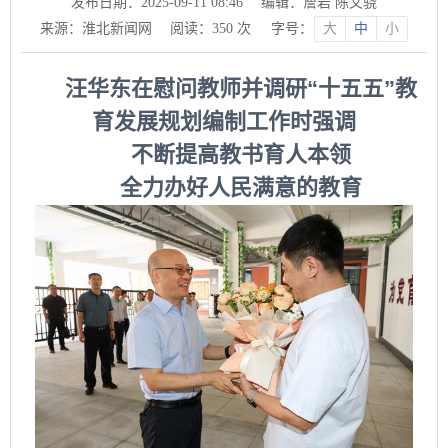
发布日期：2025-09-11 08:46
编辑：詹岩 陈文骁
来源：淮北新闻网
阅读：
350
次
字号：
大
中
小
汪华东在慰问教师并调研“十五五”教
育发展规划编制工作时强调
不断提高教书育人本领
全力办好人民满意的教育