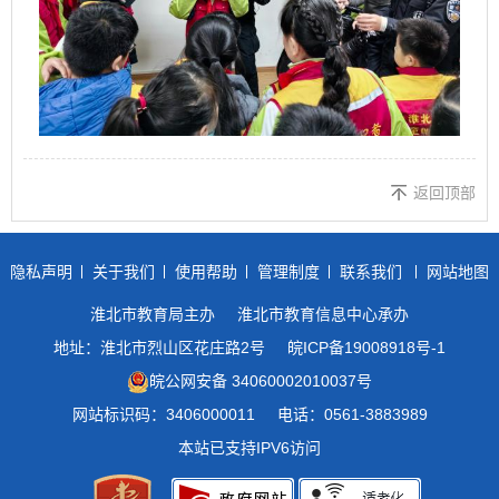
返回顶部
隐私声明
关于我们
使用帮助
管理制度
联系我们
网站地图
淮北市教育局主办
淮北市教育信息中心承办
地址：淮北市烈山区花庄路2号
皖ICP备19008918号-1
皖公网安备 34060002010037号
网站标识码：3406000011
电话：0561-3883989
本站已支持IPV6访问