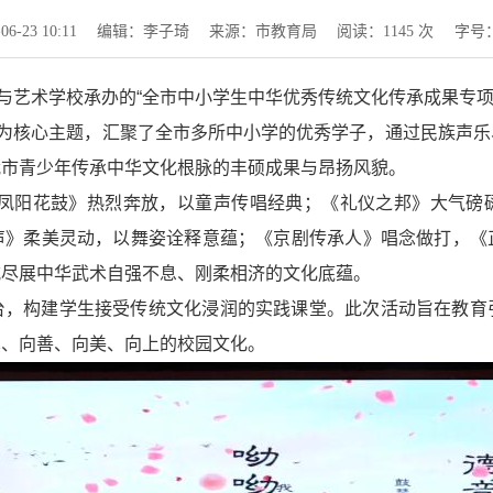
-23 10:11
编辑：李子琦
来源：市教育局
阅读：
1145
次
字号
业与艺术学校承办的“全市中小学生中华优秀传统文化传承成果专项
”为核心主题，汇聚了全市多所中小学的优秀学子，通过民族声
我市青少年传承中华文化根脉的丰硕成果与昂扬风貌。
《凤阳花鼓》热烈奔放，以童声传唱经典；《礼仪之邦》大气磅
声》柔美灵动，以舞姿诠释意蕴；《京剧传承人》唱念做打，《
式尽展中华武术自强不息、刚柔相济的文化底蕴。
台，构建学生接受传统文化浸润的实践课堂。此次活动旨在教育
真、向善、向美、向上的校园文化。