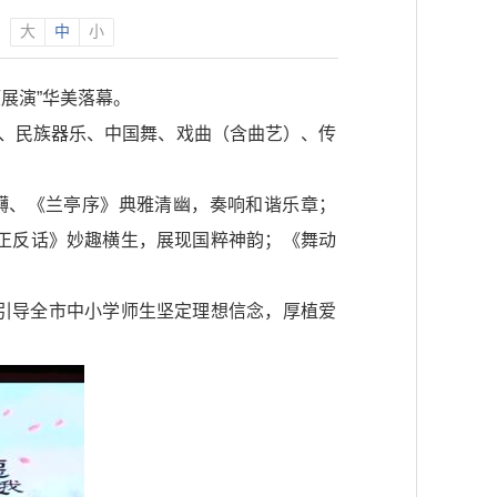
：
大
中
小
展演”华美落幕。
乐、民族器乐、中国舞、戏曲（含曲艺）、传
礴、《兰亭序》典雅清幽，奏响和谐乐章；
正反话》妙趣横生，展现国粹神韵；《舞动
引导全市中小学师生坚定理想信念，厚植爱