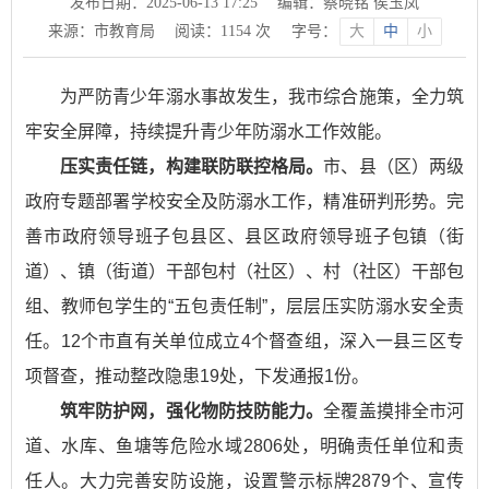
发布日期：2025-06-13 17:25
编辑：蔡晓铭 侯玉凤
来源：市教育局
阅读：
1154
次
字号：
大
中
小
为严防青少年溺水事故发生，我市综合施策，全力筑
牢安全屏障，持续提升青少年防溺水工作效能。
压实责任链，构建联防联控格局。
市、县（区）两级
政府专题部署学校安全及防溺水工作，精准研判形势。完
善市政府领导班子包县区、县区政府领导班子包镇（街
道）、镇（街道）干部包村（社区）、村（社区）干部包
组、教师包学生的“五包责任制”，层层压实防溺水安全责
任。12个市直有关单位成立4个督查组，深入一县三区专
项督查，推动整改隐患19处，下发通报1份。
筑牢防护网，强化物防技防能力。
全覆盖摸排全市河
道、水库、鱼塘等危险水域2806处，明确责任单位和责
任人。大力完善安防设施，设置警示标牌2879个、宣传