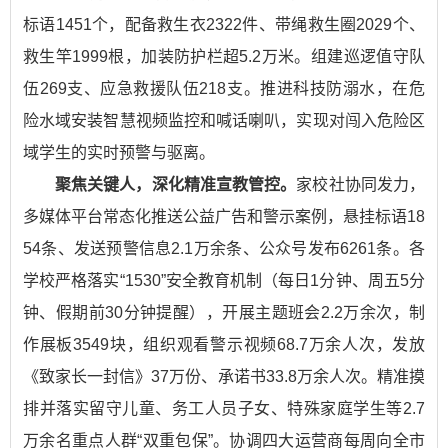
标语1451个，配备救生衣2322件、带绳救生圈2029个、
救生竿1999根，加装防护栏超5.2万米。组建巡逻值守队
伍269支、应急救援队伍218支。推进科技防溺水，在危
险水域安装智慧视频监控和喊话喇叭，实现对闯入危险区
域学生的实时预警与驱离。
聚焦关键人，深化精准宣教管控。
家校社协同发力，
多媒体平台常态化推送公益广告和警示案例，悬挂标语18
54条、发送预警信息2.1万余条、公众号发布6261条。各
学校严格落实“1530”安全教育机制（每日1分钟、周五5分
钟、假期前30分钟提醒），开展主题班会2.2万余次，制
作展板3549块，组织观看警示视频68.7万余人次，发放
《致家长一封信》37万份、承诺书33.8万余人次。精准摸
排并落实留守儿童、务工人员子女、特殊家庭学生等2.7
万余名重点人群“双重包保”。协调四大运营商每周向全市