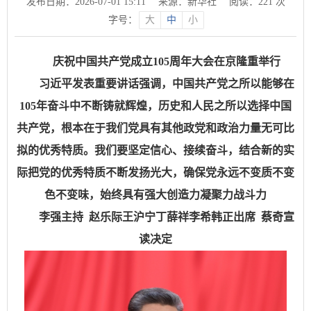
发布日期：2026-07-01 15:11
来源：新华社
阅读：
221
次
字号：
大
中
小
庆祝中国共产党成立105周年大会在京隆重举行
习近平发表重要讲话强调，中国共产党之所以能够在
105年奋斗中不断铸就辉煌，历史和人民之所以选择中国
共产党，根本在于我们党具有其他政党和政治力量无可比
拟的优秀特质。我们要坚定信心、接续奋斗，结合新的实
际把党的优秀特质不断发扬光大，确保党永远不变质不变
色不变味，始终具有强大创造力凝聚力战斗力
李强主持 赵乐际王沪宁丁薛祥李希韩正出席 蔡奇宣
读决定