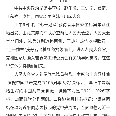
中共中央政治局常委李强、赵乐际、王沪宁、蔡奇、
丁薛祥、李希，国家副主席韩正出席大会。
上午9时许，“七一勋章”获得者集体乘坐礼宾车从住
地出发，由礼宾摩托车队护卫前往人民大会堂。人民大会
堂北门外，礼兵分列道路两侧，青少年热情欢呼致意。
“七一勋章”获得者沿着红毯拾级而上，进入人民大会堂。
党和国家功勋荣誉表彰工作委员会有关领导同志等，在这
里集体迎接他们到来。
人民大会堂大礼堂气氛隆重热烈。主席台上方悬挂着
“庆祝中国共产党成立105周年大会”会标，后幕正中是熠
熠生辉的中国共产党党徽，党徽下方是“1921－2026”字
标，10面红旗分列两侧。二楼眺台悬挂着标语：“紧密团
结在以习近平同志为核心的党中央周围，全面贯彻习近平
新时代中国特色社会主义思想，弘扬伟大建党精神，践行