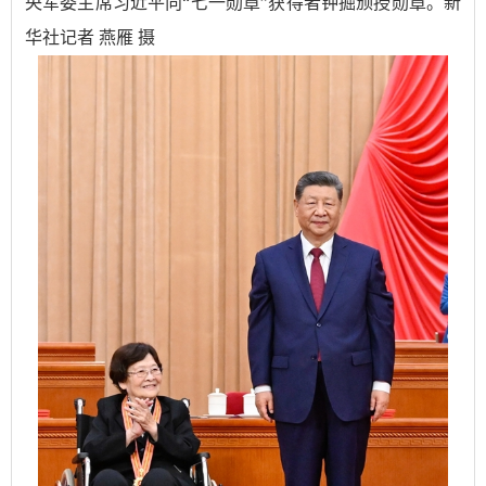
央军委主席习近平向“七一勋章”获得者钟掘颁授勋章。新
华社记者 燕雁 摄