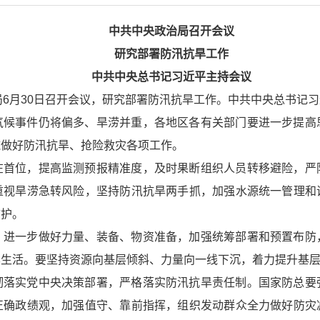
中共中央政治局召开会议
研究部署防汛抗旱工作
中共中央总书记习近平主持会议
治局6月30日召开会议，研究部署防汛抗旱工作。中共中央总书记
气候事件仍将偏多、旱涝并重，各地区各有关部门要进一步提高
施做好防汛抗旱、抢险救灾各项工作。
在首位，提高监测预报精准度，及时果断组织人员转移避险，严
重视旱涝急转风险，坚持防汛抗旱两手抓，加强水源统一管理和
防护。
，进一步做好力量、装备、物资准备，加强统筹部署和预置布防
本生活。要坚持资源向基层倾斜、力量向一线下沉，着力提升基
彻落实党中央决策部署，严格落实防汛抗旱责任制。国家防总要
正确政绩观，加强值守、靠前指挥，组织发动群众全力做好防灾