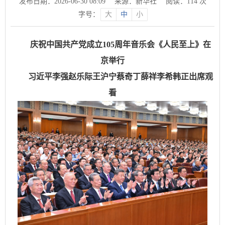
发布日期：2026-06-30 08:09
来源：新华社
阅读：
114
次
字号：
大
中
小
庆祝中国共产党成立105周年音乐会《人民至上》在
京举行
习近平李强赵乐际王沪宁蔡奇丁薛祥李希韩正出席观
看