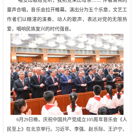
“唱支山歌给党听，我把党来比母亲……”伴着清亮的
童声合唱，音乐会拉开帷幕。演出分为五个乐章，文艺工
作者们以精湛的演奏、动人的歌声，表达对党的无限热
爱，唱响民族复兴的时代强音。
6月29日晚，庆祝中国共产党成立105周年音乐会《人
民至上》在北京举行。习近平、李强、赵乐际、王沪宁、