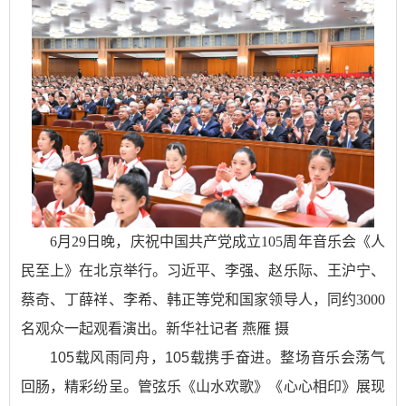
6月29日晚，庆祝中国共产党成立105周年音乐会《人
民至上》在北京举行。习近平、李强、赵乐际、王沪宁、
蔡奇、丁薛祥、李希、韩正等党和国家领导人，同约3000
名观众一起观看演出。新华社记者 燕雁 摄
105载风雨同舟，105载携手奋进。整场音乐会荡气
回肠，精彩纷呈。管弦乐《山水欢歌》《心心相印》展现