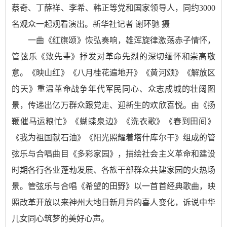
蔡奇、丁薛祥、李希、韩正等党和国家领导人，同约3000
名观众一起观看演出。新华社记者 谢环驰 摄
一曲《红旗颂》恢弘奏响，雄浑旋律激荡赤子情怀，
管弦乐《致先辈》抒发对革命先烈的深切缅怀和崇高敬
意。《映山红》《八月桂花遍地开》《黄河颂》《解放区
的天》重温革命战争年代军民同心、众志成城的壮阔图
景，传递出亿万群众跟党走、迎新生的欢欣喜悦。由《扬
鞭催马运粮忙》《蝴蝶泉边》《洗衣歌》《春到田间》
《我为祖国献石油》《阳光照耀着塔什库尔干》组成的管
弦乐与合唱曲目《多彩家园》，描绘社会主义革命和建设
时期各行各业蓬勃发展、各族干部群众共建家园的火热场
景。管弦乐与合唱《希望的田野》以一首首经典歌曲，映
照改革开放以来神州大地日新月异的喜人变化，诉说中华
儿女同心筑梦的美好心声。