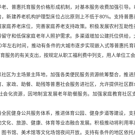
养老、普惠托育服务价格形成机制，对基本服务收费加强引导。
给，新建养老机构护理型床位占比原则上不低于80%。支持普惠
展家庭养老床位，完善家庭养老支持政策。积极发展农村互助性
龄留守和低保家庭老年人照护需求。多渠道增加公建托位供给，
0年左右时间，推动有条件的大城市逐步实现嵌入式等普惠托育
托育服务的有关支出，按规定从职工福利费中列支，用人单位工
以社区为主场景主阵地，加强各类便民服务资源统筹整合，推进
育、家政、助餐、助残等普惠社会服务进社区，允许提供社区群
社会化资源，因地制宜发展老年助餐服务。加强家庭教育社区
善全民健身公共服务体系，推进体育公园、健身步道等建设，支
动文化、旅游、健康、体育等业态融合发展。积极推动将利用率
、图书馆、美术馆等文化场馆夜间开放。支持有条件的地区依托