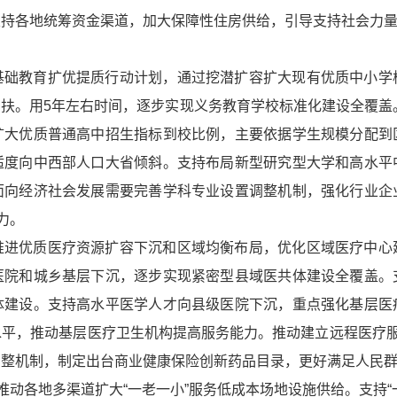
支持各地统筹资金渠道，加大保障性住房供给，引导支持社会力
基础教育扩优提质行动计划，通过挖潜扩容扩大现有优质中小学
扶。用5年左右时间，逐步实现义务教育学校标准化建设全覆盖。
扩大优质普通高中招生指标到校比例，主要依据学生规模分配到
适度向中西部人口大省倾斜。支持布局新型研究型大学和高水平
面向经济社会发展需要完善学科专业设置调整机制，强化行业企
力。
推进优质医疗资源扩容下沉和区域均衡布局，优化区域医疗中心
医院和城乡基层下沉，逐步实现紧密型县域医共体建设全覆盖。
体建设。支持高水平医学人才向县级医院下沉，重点强化基层医
平，推动基层医疗卫生机构提高服务能力。推动建立远程医疗服
调整机制，制定出台商业健康保险创新药品目录，更好满足人民
推动各地多渠道扩大“一老一小”服务低成本场地设施供给。支持