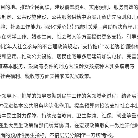
动目的地。推动全民阅读，建设覆盖城乡、实用便利、服务高效
策制定、公共设施建设、公共服务供给中落实儿童优先原则和儿
障、社会工作能力。深化“爱心妈妈”结对关爱，帮助解决留守
年在求学工作、婚恋生育、社会融入等方面提供更多支持。引导
制老年人社会参与的不合理政策规定，支持推广“以老助老”服务
品和应用，推动公共设施、居民住宅等多层建筑加装电梯。完善
查基本服务，鼓励有条件的地方为适龄女孩接种人乳头瘤病毒（
、社会福利、税收等方面支持家庭发展政策。
一领导下，把党的领导贯彻到民生工作的各领域全过程，结合实
付促进基本公共服务均等化作用。提高预算内投资支持社会事
基本民生财力保障，持续完善教育、卫生健康、社保、就业等重
强重大民生政策跨部门统筹协调，在宏观政策取向一致性评估
面的预期性民生指标，不搞层层分解和“一刀切”考核。