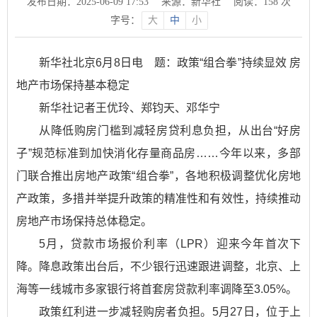
发布日期：2025-06-09 17:53
来源：新华社
阅读：
158
次
字号：
大
中
小
新华社北京6月8日电 题：政策“组合拳”持续显效 房
地产市场保持基本稳定
新华社记者王优玲、郑钧天、邓华宁
从降低购房门槛到减轻房贷利息负担，从出台“好房
子”规范标准到加快消化存量商品房……今年以来，多部
门联合推出房地产政策“组合拳”，各地积极调整优化房地
产政策，多措并举提升政策的精准性和有效性，持续推动
房地产市场保持总体稳定。
5月，贷款市场报价利率（LPR）迎来今年首次下
降。降息政策出台后，不少银行迅速跟进调整，北京、上
海等一线城市多家银行将首套房贷款利率调降至3.05%。
政策红利进一步减轻购房者负担。5月27日，位于上