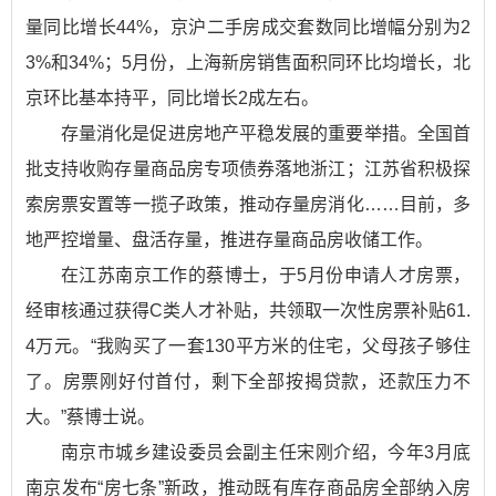
量同比增长44%，京沪二手房成交套数同比增幅分别为2
3%和34%；5月份，上海新房销售面积同环比均增长，北
京环比基本持平，同比增长2成左右。
存量消化是促进房地产平稳发展的重要举措。全国首
批支持收购存量商品房专项债券落地浙江；江苏省积极探
索房票安置等一揽子政策，推动存量房消化……目前，多
地严控增量、盘活存量，推进存量商品房收储工作。
在江苏南京工作的蔡博士，于5月份申请人才房票，
经审核通过获得C类人才补贴，共领取一次性房票补贴61.
4万元。“我购买了一套130平方米的住宅，父母孩子够住
了。房票刚好付首付，剩下全部按揭贷款，还款压力不
大。”蔡博士说。
南京市城乡建设委员会副主任宋刚介绍，今年3月底
南京发布“房七条”新政，推动既有库存商品房全部纳入房