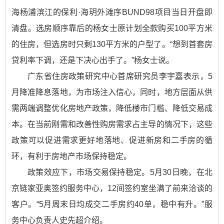
海杨浦滨江的保利·海玥外滩序BUND98项目当日开盘即
清盘。选房顺序靠后的杨女士原计划全款购买100平方米
的住房，但选房时只剩130平方米的户型了。“想到首套房
贷利率下调，还是下决心出手了。”杨女士说。
广东省住房政策研究中心首席研究员李宇嘉表示，5
月降准降息落地，为市场注入信心，同时，地方层面从供
需两端调整优化房地产政策，降低楼市门槛、降低交易成
本。在当前刚需和改善性购房需求占主导的情况下，这些
政策可以促进需求更好地落地、促进新房和二手房的循
环，有利于房地产市场保持稳定。
政策效应下，市场交易保持稳定。5月30日晚，在北
京链家亚奥签约服务中心，12间签约室坐满了前来洽谈的
客户。“5月周末日均成交二手房约40单，稳中有升。”服
务中心负责人史先超介绍。