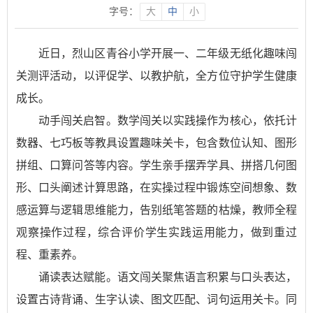
字号：
大
中
小
近日，烈山区青谷小学开展一、二年级无纸化趣味闯
关测评活动，以评促学、以教护航，全方位守护学生健康
成长。
动手闯关启智。数学闯关以实践操作为核心，依托计
数器、七巧板等教具设置趣味关卡，包含数位认知、图形
拼组、口算问答等内容。学生亲手摆弄学具、拼搭几何图
形、口头阐述计算思路，在实操过程中锻炼空间想象、数
感运算与逻辑思维能力，告别纸笔答题的枯燥，教师全程
观察操作过程，综合评价学生实践运用能力，做到重过
程、重素养。
诵读表达赋能。语文闯关聚焦语言积累与口头表达，
设置古诗背诵、生字认读、图文匹配、词句运用关卡。同