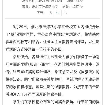
发布日期：2025-09-30 14:41
编辑：徐华
来源：淮北市淮海路小学
阅读：
1737
次
字号：
大
中
小
9月29日，淮北市淮海路小学在全校范围内组织开展
了“我与国旗同框，童心点亮中国红”主题活动。将情感体
验与仪式教育相结合，让爱国主义教育走出课堂，以生动
鲜活的方式浸润每一位孩子的心田。
活动伊始，各班通过主题班会为孩子们准备了一场别
开生面的“国旗知识小课堂”。老师们利用多媒体课件，深
情讲述五星红旗的设计理念、象征意义以及《国旗法》的
相关知识。同学们聚精会神地聆听，深刻理解了国旗是国
家的象征和标志。这堂生动的课前教育，为接下来的合影
活动注入了庄严而深厚的情感基础。
学生们在学校精心布置的国旗合影角、绿草如茵的操