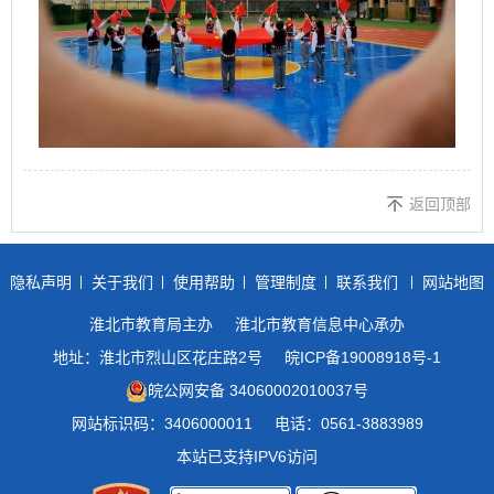
返回顶部
隐私声明
关于我们
使用帮助
管理制度
联系我们
网站地图
淮北市教育局主办
淮北市教育信息中心承办
地址：淮北市烈山区花庄路2号
皖ICP备19008918号-1
皖公网安备 34060002010037号
网站标识码：3406000011
电话：0561-3883989
本站已支持IPV6访问