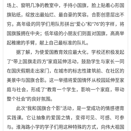
场上、窗明几净的教室中，手持小国旗，脸上贴着心形国
旗贴纸，绽放出最灿烂、最自豪的笑容。合影创意层出不
穷。高年级的同学们用队形拼出“爱心”和“76”的字样，将
国旗簇拥在中央；低年级的小朋友们则面对国旗，高高举
起稚嫩的手臂，献上自己最标准的队礼。
据了解，为使爱国教育效应最大化，学校还积极发起
了“带上国旗走四方”家庭延伸活动，鼓励学生与家长一同
在国庆假期走出家门，在城市的标志性建筑前、在社区的
美景中与国旗合影。这一举措将爱国情怀从校园延伸至家
庭与社会，形成了“教育一个学生，影响一个家庭，带动
整个社会”的良好氛围。
此次“我和国旗合个影”活动，是一堂成功的情感德育
实践课。它让抽象的爱国之情，变得可见、可感、可参
与。淮海路小学的学子们用这种特殊的方式，向伟大祖国