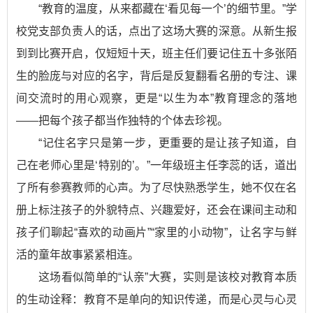
“教育的温度，从来都藏在‘看见每一个’的细节里。”学
校党支部负责人的话，点出了这场大赛的深意。从新生报
到到比赛开启，仅短短十天，班主任们要记住五十多张陌
生的脸庞与对应的名字，背后是反复翻看名册的专注、课
间交流时的用心观察，更是“以生为本”教育理念的落地
——把每个孩子都当作独特的个体去珍视。
“记住名字只是第一步，更重要的是让孩子知道，自
己在老师心里是‘特别的’。”一年级班主任李蕊的话，道出
了所有参赛教师的心声。为了尽快熟悉学生，她不仅在名
册上标注孩子的外貌特点、兴趣爱好，还会在课间主动和
孩子们聊起“喜欢的动画片”“家里的小动物”，让名字与鲜
活的童年故事紧紧相连。
这场看似简单的“认亲”大赛，实则是该校对教育本质
的生动诠释：教育不是单向的知识传递，而是心灵与心灵