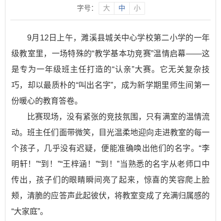
字号：
大
中
小
9月12日上午，濉溪县城关中心学校第二小学的一年
级教室里，一场特殊的“教学基本功竞赛”温情启幕——这
是专为一年级班主任打造的“认亲”大赛。它无关复杂技
巧，却以最质朴的“叫出名字”，成为新学期里师生间第一
份暖心的教育答卷。
比赛现场，没有紧张的竞技氛围，只有满室的温情流
动。班主任们面带微笑，目光温柔地迎向走进教室的每一
个孩子，几乎没有迟疑，便能准确唤出他们的名字。“李
明轩！”“到！”“王梓涵！”“到！”当熟悉的名字从老师口中
传出，孩子们的眼睛瞬间亮了起来，惊喜的笑容爬上脸
颊，清脆的应答声此起彼伏，将教室变成了充满归属感的
“大家庭”。