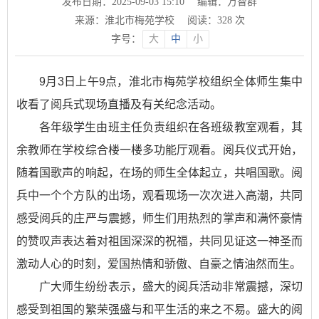
发布日期：2025-09-03 15:10
编辑：万智群
来源：淮北市梅苑学校
阅读：
328
次
字号：
大
中
小
9月3日上午9点，淮北市梅苑学校组织全体师生集中
收看了阅兵式现场直播及有关纪念活动。
各年级学生由班主任负责组织在各班级教室观看，其
余教师在学校综合楼一楼多功能厅观看。阅兵仪式开始，
随着国歌声的响起，在场的师生全体起立，共唱国歌。阅
兵中一个个方队的出场，观看现场一次次进入高潮，共同
感受阅兵的庄严与震撼，师生们用热烈的掌声和满怀豪情
的赞叹声表达着对祖国深深的祝福，共同见证这一神圣而
激动人心的时刻，爱国热情和骄傲、自豪之情油然而生。
广大师生纷纷表示，盛大的阅兵活动非常震撼，深切
感受到祖国的繁荣强盛与和平生活的来之不易。盛大的阅