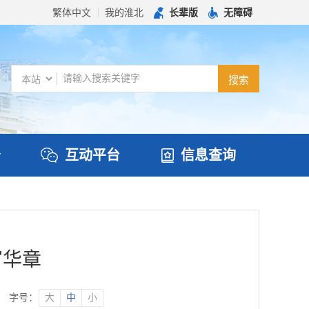
繁体中文
我的淮北
长辈版
无障碍
务
互动平台
信息查询
官华章
字号：
大
中
小