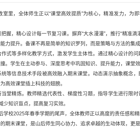
教室里，全体师生正以“课堂高效提质”为核心，精准发力，为即
把握，精心设计每一节复习课。摒弃“大水漫灌”，推行“精准滴
键能力提升。备课不再是简单的知识罗列，而是策略与方法的集
合作式等多样化教学方式，激发学生主体性。通过精心设计的问
碰撞。学生在主动参与、深度思考中巩固知识、提升能力，课堂
系统等信息技术手段被高效融入期末课堂。动态演示抽象概念，
，为高效课堂插上科技的翅膀。
行当堂精炼。教师精选代表性、梯度性习题，指导学生进行限时
度减少知识盲点，提高复习实效。
山后学校2025年春季学期的尾声，全体教师正以高度的责任感和
力的期末课堂，是山后师生同心协力、追求卓越的生动体现，更