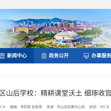
新闻中心
政务公开
办事服
区山后学校：精耕课堂沃土 细琢收
:36
编辑：李四营 赵新荣
来源：烈山区赵集中心校
阅读：
509
次