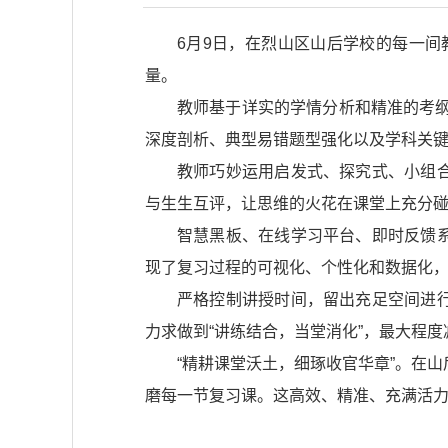
6月9日，在烈山区山后学校的每一间
量。
教师基于详实的学情分析和精准的考纲
深度剖析、典型易错题型强化以及学科关
教师巧妙运用启发式、探究式、小组
与生生互评，让思维的火花在课堂上充分
智慧黑板、在线学习平台、即时反馈
现了复习过程的可视化、个性化和数据化
严格控制讲授时间，留出充足空间进
力求做到“讲练结合，当堂消化”，最大程
“精耕课堂沃土，细琢收官华章”。在
磨每一节复习课。这高效、精准、充满活