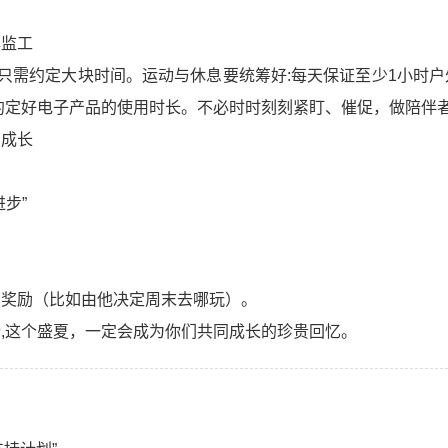
非监工
，只需约定大块时间。运动与休息要统筹好:每天保证至少1小时
约定好电子产品的使用时长。不必时时刻刻紧盯、催促，做陪伴
滴成长
步”
予奖励（比如由他决定周末去哪玩）。
,这个盛夏，一定会成为你们共同成长的珍贵回忆。