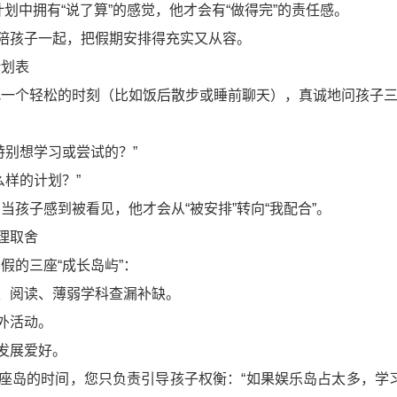
计划中拥有“说了算”的感觉，他才会有“做得完”的责任感。
，陪孩子一起，把假期安排得充实又从容。
计划表
找一个轻松的时刻（比如饭后散步或睡前聊天），真诚地问孩子
特别想学习或尝试的？”
么样的计划？”
孩子感到被看见，他才会从“被安排”转向“我配合”。
理取舍
假的三座“成长岛屿”：
习、阅读、薄弱学科查漏补缺。
外活动。
发展爱好。
每座岛的时间，您只负责引导孩子权衡：“如果娱乐岛占太多，学