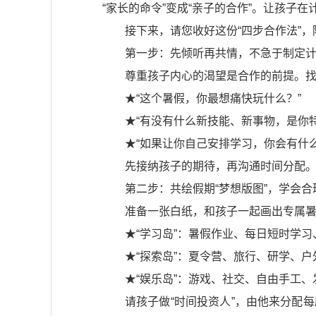
“家长的命令”变成“亲子的合作”。让孩子在
接下来，请您收好这份“四步合作法”
第一步：先倾听再共情，不急于制定
尊重孩子内心的渴望是合作的前提。
★“这个暑假，你最想痛快玩什么？”
★“有没有什么新技能、新事物，是你
★“如果让你自己安排学习，你会有什
先接纳孩子的期待，再沟通时间分配。当
第二步：共绘假期“梦想版图”，学会合
准备一张白纸，和孩子一起画出专属暑
★“学习岛”：暑假作业、每日短时学
★“探索岛”：夏令营、旅行、研学、户
★“娱乐岛”：游戏、社交、自由手工、
请孩子做“时间投资人”，由他来分配