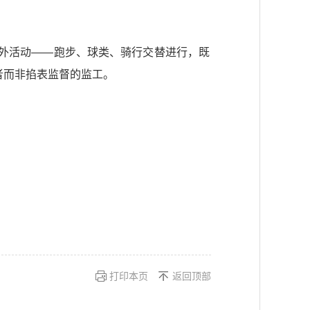
户外活动——跑步、球类、骑行交替进行，既
者而非掐表监督的监工。
打印本页
返回顶部