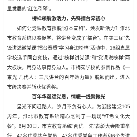
量发展的“红色引擎”。
榜样领航激活力，先锋擂台淬初心
如何让党课教育摆脱“照本宣科”，焕发新活力？淮北
市教育系统以赛促学，将讲台变成了“擂台”。在第三届“先
锋讲述微党课”擂台赛暨“学习身边榜样”活动中，16组直属
学校选手同台竞技，通过“榜样讲党课”和“党课说榜样”两
大板块，用身边事育身边人。市梅苑学校的参赛作品《一
束光 几代人：三尺讲台的百年她力量》脱颖而出，进入
市级决赛并斩获优秀奖。
百年华诞颂党恩，情暖一线聚微光
星光不问赶路人，岁月不负有心人。为迎接建党105
周年，淮北市教育系统精心烹制了一场场“红色文化大
餐”。6月30日，市直教育系统“两优一先”表彰大会隆重举
行，47名优秀共产党员、47名优秀党务工作者和6个先进