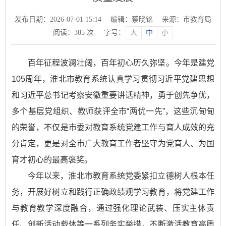
发布日期：2026-07-01 15:14
编辑：蔡晓铭
来源：市教育局
阅读：
385
次
字号：
大
中
小
百年征程波澜壮阔，百年初心历久弥坚。今年是建党
105周年，淮北市教育系统认真学习贯彻习近平党建思想
和习近平总书记考察安徽重要讲话精神，勇于创先争优，
多个基层党组织、教师获评全市“两优一先”，这些沉甸甸
的荣誉，不仅是市委对教育系统党建工作与育人成效的充
分肯定，更是对全市广大教育工作者坚守为党育人、为国
育才初心的最高褒奖。
今年以来，淮北市教育系统党委紧扣立德树人根本任
务，开展好树立和践行正确政绩观学习教育，将党建工作
与教育教学深度融合，通过强化理论武装、压实主体责
任、创新活动载体等一系列务实举措，不断激活教育高质