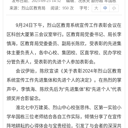
发布日期：2025-09-25 14:52
编辑：况永夫 颛孙超 牟国栋
来源：烈山区教育局
阅读：
950
次
字号：
大
中
小
9月24日下午，烈山区教育系统宣传工作表彰会议在
区科创大厦第三会议室举行。区教育局党委书记、局长李
慎海，区教育局党委委员、副局长陈欣，受表彰的先进集
体主要负责人，各中心校、集团校、区直学校、民办学校
分管负责人，受表彰的先进个人参加表彰会。
会议伊始，陈欣宣读《关于表彰2024年烈山区教育
系统宣传工作先进集体和先进个人的决定》。在热烈的掌
声中，李慎海、陈欣先后为“先进集体”和“先进个人”代表
颁奖并合影留念。
淮北七中万建英、烈山中心校张思伟、区第一实验小
学牟国栋三位老师结合各自工作实际，倾情分享了在宣传
阵地耕耘的心得体会与宝贵经验，引发了与会者的深深共