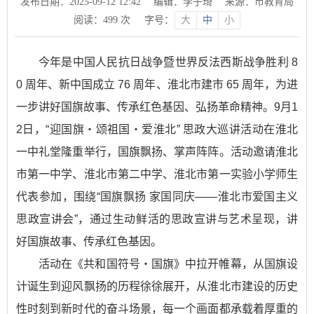
发布日期：2025-09-12 12:42
编辑：李子琦
来源：市教育局
阅读：
499
次
字号：
大
中
小
今年是中国人民抗日战争暨世界反法西斯战争胜利 8
0 周年、新中国成立 76 周年、淮北市建市 65 周年，为进
一步讲好国旗故事、传承红色基因、弘扬革命精神。9月1
2日，“迎国旗・颂祖国・爱淮北” 思政大巡讲活动在淮北
一中礼堂隆重举行，国旗飘扬、掌声阵阵。活动邀请淮北
市第一中学、淮北市第二中学、淮北市第一实验小学师生
代表参加，围绕“国旗飘扬 家国同庆——淮北市爱国主义
思政宣讲会”，通过生动鲜活的思政宣讲与艺术呈现，讲
好国旗故事、传承红色基因。
活动在《共和国符号・国旗》中拉开帷幕，从国旗设
计诞生到迎风飘扬的历程徐徐展开，从淮北市建设的历史
性时刻到新时代的奋斗场景，每一个画面都承载着厚重的