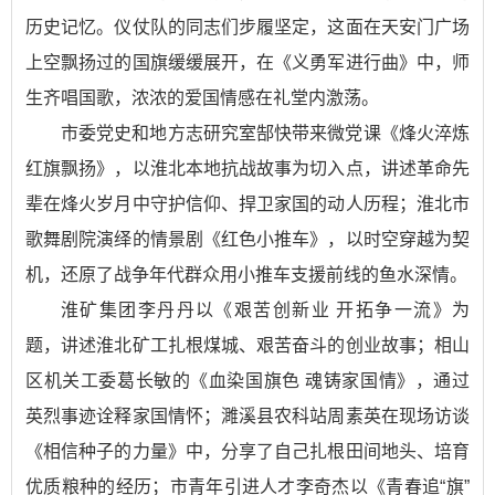
历史记忆。仪仗队的同志们步履坚定，这面在天安门广场
上空飘扬过的国旗缓缓展开，在《义勇军进行曲》中，师
生齐唱国歌，浓浓的爱国情感在礼堂内激荡。
市委党史和地方志研究室郜快带来微党课《烽火淬炼
红旗飘扬》，以淮北本地抗战故事为切入点，讲述革命先
辈在烽火岁月中守护信仰、捍卫家国的动人历程；淮北市
歌舞剧院演绎的情景剧《红色小推车》，以时空穿越为契
机，还原了战争年代群众用小推车支援前线的鱼水深情。
淮矿集团李丹丹以《艰苦创新业 开拓争一流》为
题，讲述淮北矿工扎根煤城、艰苦奋斗的创业故事；相山
区机关工委葛长敏的《血染国旗色 魂铸家国情》，通过
英烈事迹诠释家国情怀；濉溪县农科站周素英在现场访谈
《相信种子的力量》中，分享了自己扎根田间地头、培育
优质粮种的经历；市青年引进人才李奇杰以《青春追“旗”