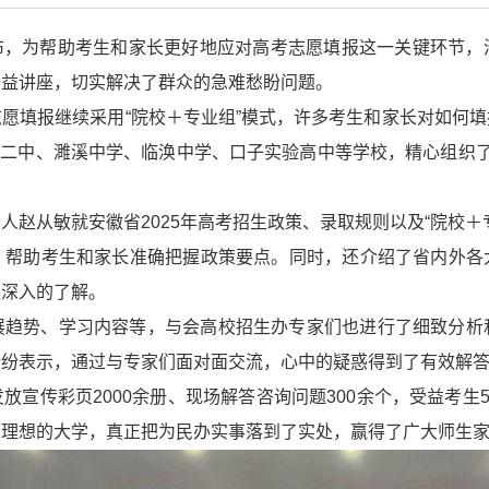
日公布，为帮助考生和家长更好地应对高考志愿填报这一关键环节
公益讲座，切实解决了群众的急难愁盼问题。
愿填报继续采用“院校＋专业组”模式，许多考生和家长对如何
濉溪二中、濉溪中学、临涣中学、口子实验高中等学校，精心组织
人赵从敏就安徽省2025年高考招生政策、录取规则以及“院校＋
，帮助考生和家长准确把握政策要点。同时，还介绍了省内外各
更深入的了解。
展趋势、学习内容等，与会高校招生办专家们也进行了细致分析
纷纷表示，通过与专家们面对面交流，心中的疑惑得到了有效解
宣传彩页2000余册、现场解答咨询问题300余个，受益考生
入理想的大学，真正把为民办实事落到了实处，赢得了广大师生