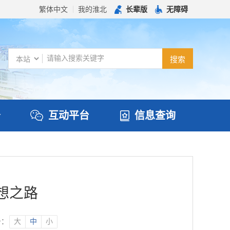
繁体中文
我的淮北
长辈版
无障碍
务
互动平台
信息查询
想之路
号：
大
中
小