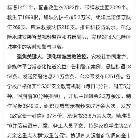
标语1451个，配备救生衣2322件、带绳救生圈2029个、
救生竿1999根，加装防护栏超5.2万米。组建巡逻值守队
伍269支、应急救援队伍218支。推进科技防溺水，在危
险水域安装智慧视频监控和喊话喇叭，实现对闯入危险区
域学生的实时预警与驱离。
聚焦关键人，深化精准宣教管控。
家校社协同发力，
多媒体平台常态化推送公益广告和警示案例，悬挂标语18
54条、发送预警信息2.1万余条、公众号发布6261条。各
学校严格落实“1530”安全教育机制（每日1分钟、周五5分
钟、假期前30分钟提醒），开展主题班会2.2万余次，制
作展板3549块，组织观看警示视频68.7万余人次，发放
《致家长一封信》37万份、承诺书33.8万余人次。精准摸
排并落实留守儿童、务工人员子女、特殊家庭学生等2.7
万余名重点人群“双重包保”。协调四大运营商每周向全市