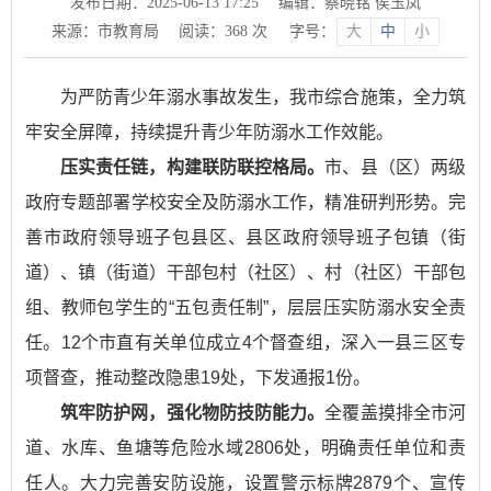
发布日期：2025-06-13 17:25
编辑：蔡晓铭 侯玉凤
来源：市教育局
阅读：
368
次
字号：
大
中
小
为严防青少年溺水事故发生，我市综合施策，全力筑
牢安全屏障，持续提升青少年防溺水工作效能。
压实责任链，构建联防联控格局。
市、县（区）两级
政府专题部署学校安全及防溺水工作，精准研判形势。完
善市政府领导班子包县区、县区政府领导班子包镇（街
道）、镇（街道）干部包村（社区）、村（社区）干部包
组、教师包学生的“五包责任制”，层层压实防溺水安全责
任。12个市直有关单位成立4个督查组，深入一县三区专
项督查，推动整改隐患19处，下发通报1份。
筑牢防护网，强化物防技防能力。
全覆盖摸排全市河
道、水库、鱼塘等危险水域2806处，明确责任单位和责
任人。大力完善安防设施，设置警示标牌2879个、宣传